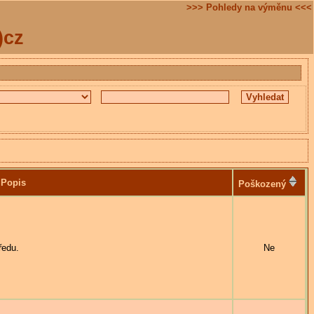
>>> Pohledy na výměnu <<<
)cz
Popis
Poškozený
ředu.
Ne