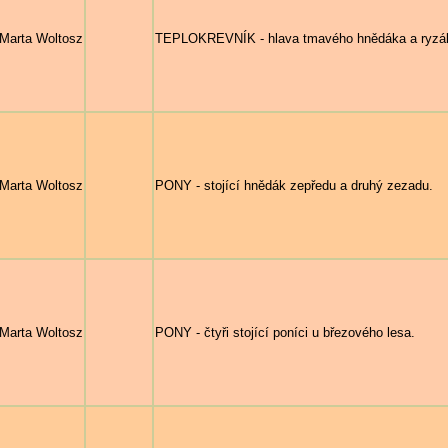
Marta Woltosz
TEPLOKREVNÍK - hlava tmavého hnědáka a ryzáka
Marta Woltosz
PONY - stojící hnědák zepředu a druhý zezadu.
Marta Woltosz
PONY - čtyři stojící poníci u březového lesa.