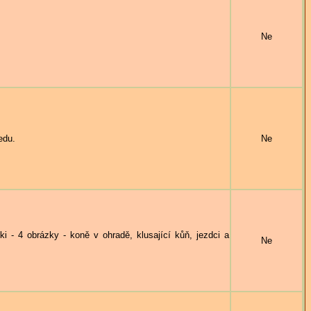
Ne
edu.
Ne
 4 obrázky - koně v ohradě, klusající kůň, jezdci a
Ne