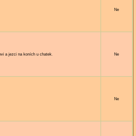
Ne
 a jezci na koních u chatek.
Ne
Ne