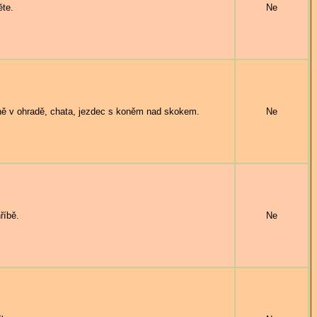
te.
Ne
ě v ohradě, chata, jezdec s koněm nad skokem.
Ne
říbě.
Ne