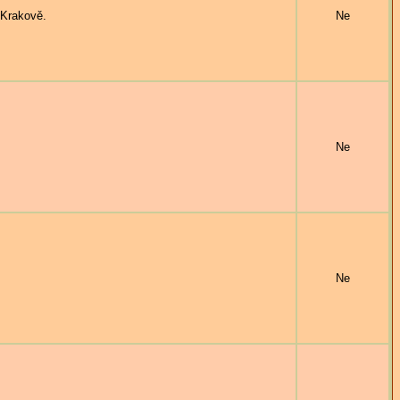
Krakově.
Ne
Ne
Ne