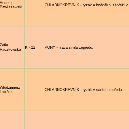
Andrzej
CHLADNOKREVNÍK - ryzák a hnědák v zápřeži v 
Pawliszewski
Zofia
K - 12
PONY - hlava šimla zepředu.
Raczkowska
Wlodzimierz
CHLADNOKREVNÍK - ryzák v saních zepředu.
Lapiňski