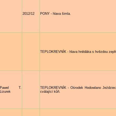
2012/12
PONY - hlava šimla.
TEPLOKREVNÍK - hlava hnědáka s hvězdou zepř
Pawel T.
TEPLOKREVNÍK - Ośrodek Hodowlano Jeździecki -
Lizurek
cválající kůň.