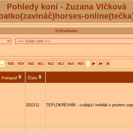
Pohledy koní - Zuzana Vlčková
batko(zavináč)horses-online(tečka
Vyhledávání
...
458
459
460
461
462
463
464
465
Fotograf
Číslo
2012/11
TEPLOKREVNÍK - cválající hnědák s pruhem zep