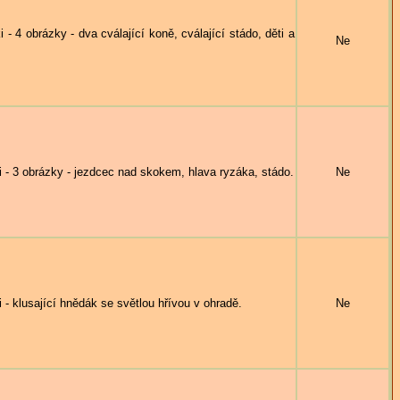
 obrázky - dva cválající koně, cválající stádo, děti a
Ne
3 obrázky - jezdcec nad skokem, hlava ryzáka, stádo.
Ne
klusající hnědák se světlou hřívou v ohradě.
Ne