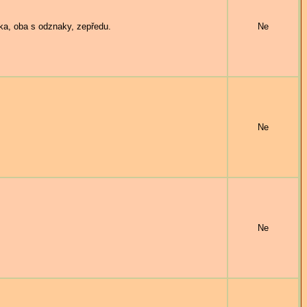
, oba s odznaky, zepředu.
Ne
Ne
Ne