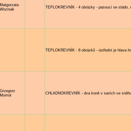
Matgorzata
TEPLOKREVNÍK - 4 obrázky - pasoucí se stádo, dí
Wozniak
TEPLOKREVNÍK - 8 obrázků - ústřední je hlava h
Grzegorz
CHLADNOKREVNÍK - dva koně v saních ve sněhu 
Momot