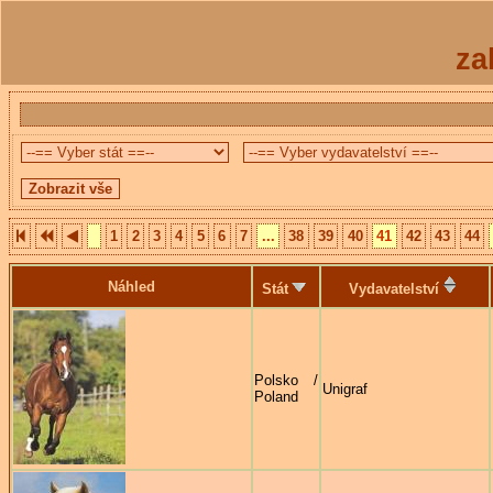
za
1
2
3
4
5
6
7
...
38
39
40
41
42
43
44
Náhled
Stát
Vydavatelství
Polsko /
Unigraf
Poland