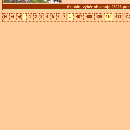
Aktuální výběr obsahuje 23226 poh
1
2
3
4
5
6
7
...
407
408
409
410
411
41