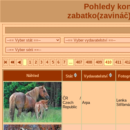
Pohledy kon
zabatko(zavináč
1
2
3
4
5
6
7
...
407
408
409
410
411
41
Náhled
Stát
Vydavatelství
Fotogr
ČR /
Lenka
Czech
Arpa
Stříbrná
Republic