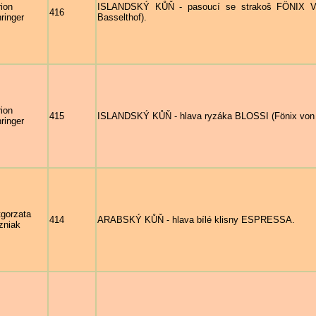
ion
ISLANDSKÝ KŮŇ - pasoucí se strakoš FÖNIX V
416
ringer
Basselthof).
ion
415
ISLANDSKÝ KŮŇ - hlava ryzáka BLOSSI (Fönix von Ba
ringer
gorzata
414
ARABSKÝ KŮŇ - hlava bílé klisny ESPRESSA.
zniak