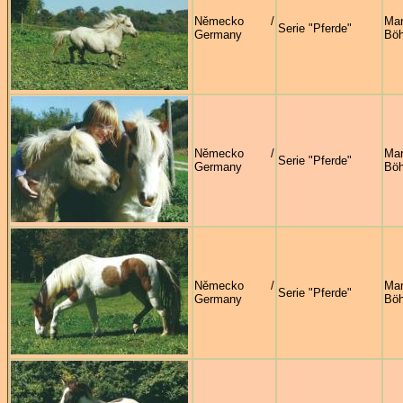
Německo /
Mar
Serie "Pferde"
Germany
Böh
Německo /
Mar
Serie "Pferde"
Germany
Böh
Německo /
Mar
Serie "Pferde"
Germany
Böh