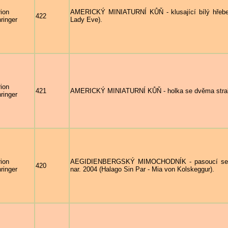
ion
AMERICKÝ MINIATURNÍ KŮŇ - klusající bílý hřeb
422
ringer
Lady Eve).
ion
421
AMERICKÝ MINIATURNÍ KŮŇ - holka se dvěma st
ringer
ion
AEGIDIENBERGSKÝ MIMOCHODNÍK - pasoucí se 
420
ringer
nar. 2004 (Halago Sin Par - Mia von Kolskeggur).