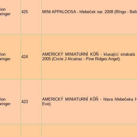
ion
425
MINI APPALOOSA - hřebeček nar. 2008 (RIngo - Bell
ringer
ion
AMERICKÝ MINIATURNÍ KŮŇ - klusající strakat
424
ringer
2005 (Circle J Alcatraz - Pine Ridges Angel).
ion
AMERICKÝ MINIATURNÍ KŮŇ - hlava hřebečeka HE
423
ringer
Eve).