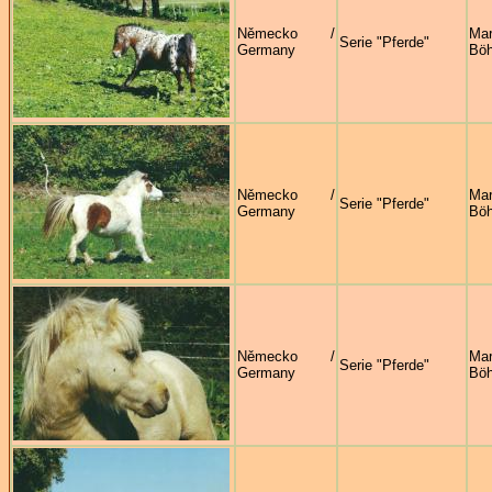
Německo /
Mar
Serie "Pferde"
Germany
Böh
Německo /
Mar
Serie "Pferde"
Germany
Böh
Německo /
Mar
Serie "Pferde"
Germany
Böh