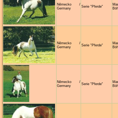
Německo /
Mar
Serie "Pferde"
Germany
Böh
Německo /
Mar
Serie "Pferde"
Germany
Böh
Německo /
Mar
Serie "Pferde"
Germany
Böh