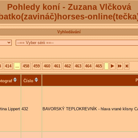
Pohledy koní - Zuzana Vlčková
batko(zavináč)horses-online(tečka
Vyhledávání
3
414
...
458
459
460
461
462
463
464
465
P
tograf
Číslo
tina Lippert
432
BAVORSKÝ TEPLOKREVNÍK - hlava vrané klisny CASS