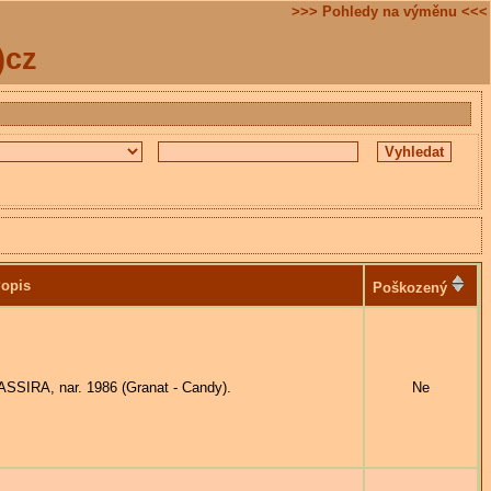
>>> Pohledy na výměnu <<<
)cz
opis
Poškozený
IRA, nar. 1986 (Granat - Candy).
Ne