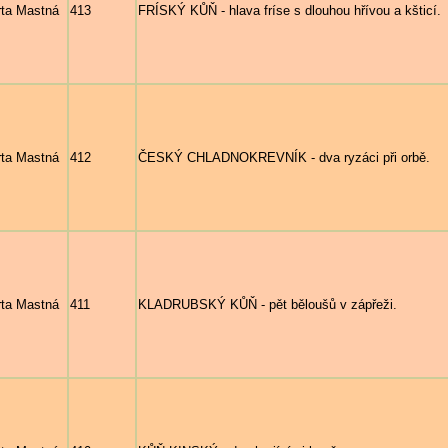
ta Mastná
413
FRÍSKÝ KŮŇ - hlava fríse s dlouhou hřívou a kšticí.
ta Mastná
412
ČESKÝ CHLADNOKREVNÍK - dva ryzáci při orbě.
ta Mastná
411
KLADRUBSKÝ KŮŇ - pět běloušů v zápřeži.