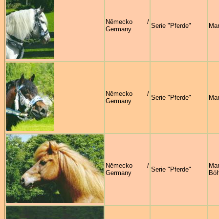
Německo /
Serie "Pferde"
Mar
Germany
Německo /
Serie "Pferde"
Mar
Germany
Německo /
Mar
Serie "Pferde"
Germany
Böh