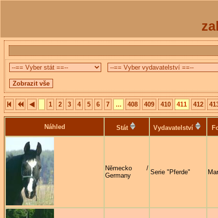
za
1
2
3
4
5
6
7
...
408
409
410
411
412
41
Náhled
Stát
Vydavatelství
Fo
Německo /
Serie "Pferde"
Mar
Germany