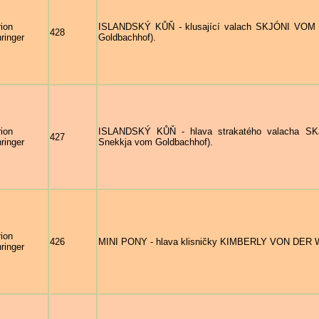
ion
ISLANDSKÝ KŮŇ - klusající valach SKJÓNI VOM 
428
ringer
Goldbachhof).
ion
ISLANDSKÝ KŮŇ - hlava strakatého valacha S
427
ringer
Snekkja vom Goldbachhof).
ion
426
MINI PONY - hlava klisničky KIMBERLY VON DER WI
ringer