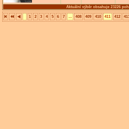
Aktuální výběr obsahuje 23226 poh
1
2
3
4
5
6
7
...
408
409
410
411
412
41