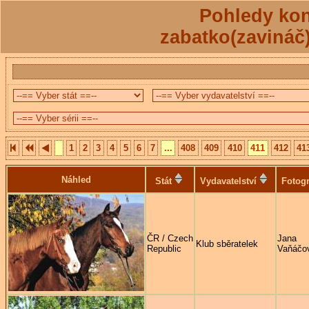
Pohledy kon
zabatko(zavináč
1
2
3
4
5
6
7
...
408
409
410
411
412
41
Náhled
Stát
Vydavatelství
Fotogr
ČR / Czech
Jana
Klub sběratelek
Republic
Vaňáčo