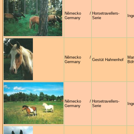
Německo /
Horsetravellers-
Ing
Germany
Serie
Německo /
Mar
Gestüt Hahnenhof
Germany
Böh
Německo /
Horsetravellers-
Ing
Germany
Serie