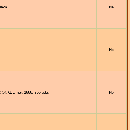
dáka
Ne
Ne
NKEL, nar. 1988, zepředu.
Ne