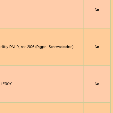
Ne
čky DALLY, nar. 2008 (Digger - Schnwweittchen).
Ne
e LEROY.
Ne