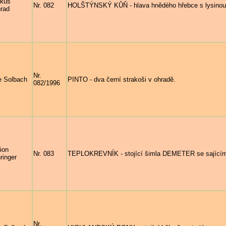
kus
Nr. 082
HOLŠTÝNSKÝ KŮŇ - hlava hnědého hřebce s lysinou 
rad
Nr.
e Solbach
PINTO - dva černí strakoši v ohradě.
082/1996
ion
Nr. 083
TEPLOKREVNÍK - stojící šimla DEMETER se sajícím 
ringer
Nr.