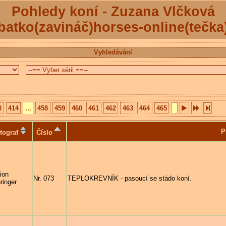
Pohledy koní - Zuzana Vlčková
batko(zavináč)horses-online(tečka
Vyhledávání
3
414
...
458
459
460
461
462
463
464
465
P
tograf
Číslo
ion
Nr. 073
TEPLOKREVNÍK - pasoucí se stádo koní.
ringer