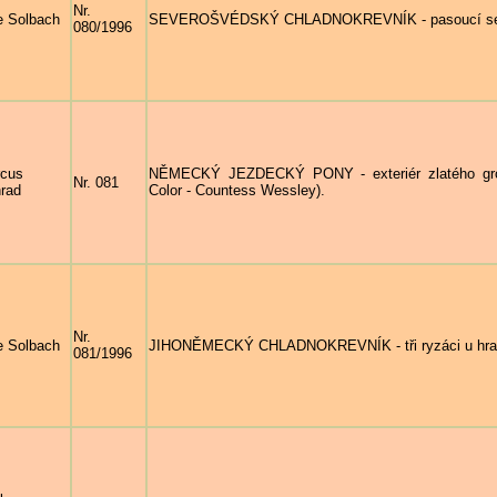
Nr.
e Solbach
SEVEROŠVÉDSKÝ CHLADNOKREVNÍK - pasoucí se
080/1996
cus
NĚMECKÝ JEZDECKÝ PONY - exteriér zlatého gro
Nr. 081
rad
Color - Countess Wessley).
Nr.
e Solbach
JIHONĚMECKÝ CHLADNOKREVNÍK - tři ryzáci u hraze
081/1996