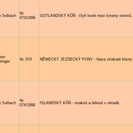
Nr.
e Solbach
GOTLANDSKÝ KŮŇ - čtyři koně mezi kmeny stromů.
073/1996
ion
Nr. 074
NĚMECKÝ JEZDECKÝ PONY - hlava strakaté klisny FR
ringer
Nr.
e Solbach
ISLANDSKÝ KŮŇ - strakoš a bělouš v ohradě.
074/1996