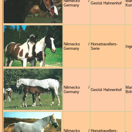
Německo /
Mar
Gestüt Hahnenhof
Germany
Kon
Německo /
Horsetravellers-
Ing
Germany
Serie
Německo /
Mar
Gestüt Hahnenhof
Germany
Böh
Německo /
Horsetravellers-