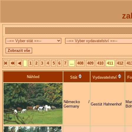
za
1
2
3
4
5
6
7
...
408
409
410
411
412
41
Náhled
Stát
Vydavatelství
Fo
Německo /
Mar
Gestüt Hahnenhof
Germany
Böh