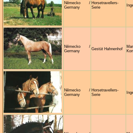
Německo /
Horsetravellers-
Ing
Germany
Serie
Německo /
Mar
Gestüt Hahnenhof
Germany
Kon
Německo /
Horsetravellers-
Ing
Germany
Serie