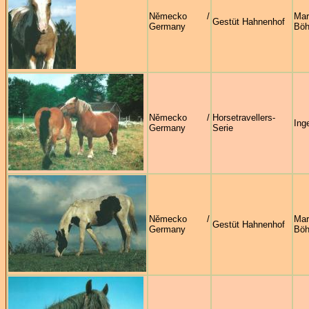
Německo /
Mar
Gestüt Hahnenhof
Germany
Böh
Německo /
Horsetravellers-
Ing
Germany
Serie
Německo /
Mar
Gestüt Hahnenhof
Germany
Böh