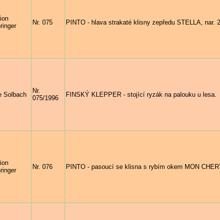
ion
Nr. 075
PINTO - hlava strakaté klisny zepředu STELLA, nar. 
ringer
Nr.
e Solbach
FINSKÝ KLEPPER - stojící ryzák na palouku u lesa.
075/1996
ion
Nr. 076
PINTO - pasoucí se klisna s rybím okem MON CHERY,
ringer