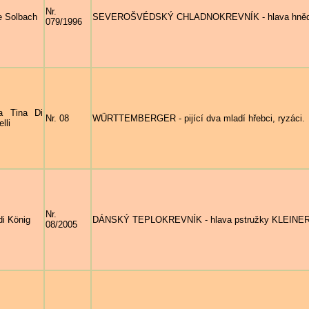
Nr.
e Solbach
SEVEROŠVÉDSKÝ CHLADNOKREVNÍK - hlava hně
079/1996
a Tina Di
Nr. 08
WÜRTTEMBERGER - pijící dva mladí hřebci, ryzáci.
lli
Nr.
di König
DÁNSKÝ TEPLOKREVNÍK - hlava pstružky KLEINER O
08/2005