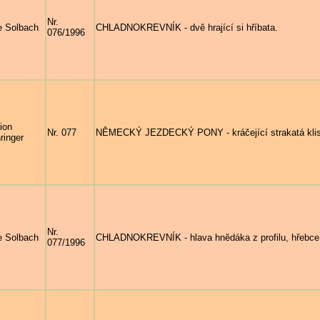
Nr.
e Solbach
CHLADNOKREVNÍK - dvě hrající si hříbata.
076/1996
ion
Nr. 077
NĚMECKÝ JEZDECKÝ PONY - kráčející strakatá klisni
ringer
Nr.
e Solbach
CHLADNOKREVNÍK - hlava hnědáka z profilu, hřebc
077/1996