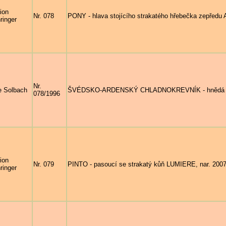
ion
Nr. 078
PONY - hlava stojícího strakatého hřebečka zepředu 
ringer
Nr.
e Solbach
ŠVÉDSKO-ARDENSKÝ CHLADNOKREVNÍK - hnědá a r
078/1996
ion
Nr. 079
PINTO - pasoucí se strakatý kůň LUMIERE, nar. 2007
ringer