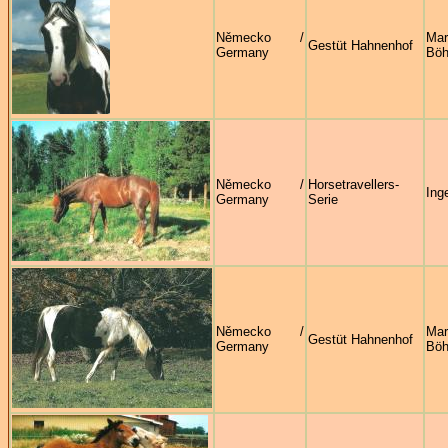
Německo /
Mar
Gestüt Hahnenhof
Germany
Böh
Německo /
Horsetravellers-
Ing
Germany
Serie
Německo /
Mar
Gestüt Hahnenhof
Germany
Böh