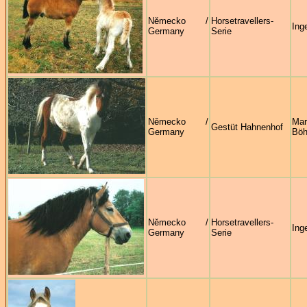
Německo /
Horsetravellers-
Ing
Germany
Serie
Německo /
Mar
Gestüt Hahnenhof
Germany
Böh
Německo /
Horsetravellers-
Ing
Germany
Serie