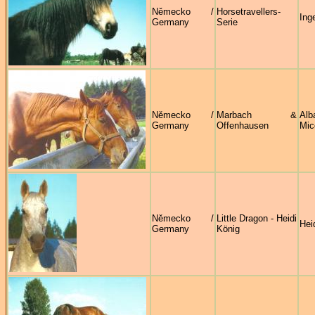
Německo /
Horsetravellers-
Ing
Germany
Serie
Německo /
Marbach &
Alb
Germany
Offenhausen
Mice
Německo /
Little Dragon - Heidi
Hei
Germany
König