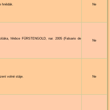
 hnědák.
Ne
šáka, hřebce FÜRSTENGOLD, nar. 2005 (Falsario de
Ne
ní volné stáje.
Ne