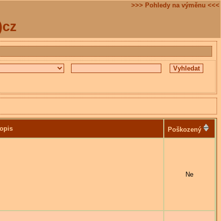
>>> Pohledy na výměnu <<<
)cz
opis
Poškozený
Ne