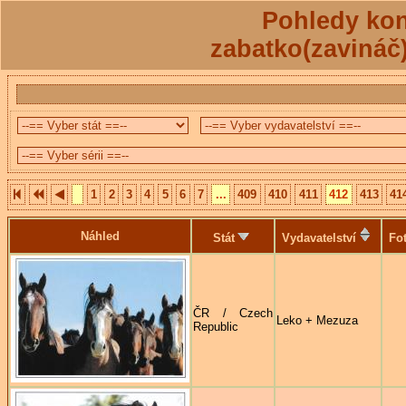
Pohledy kon
zabatko(zavináč
1
2
3
4
5
6
7
...
409
410
411
412
413
41
Náhled
Stát
Vydavatelství
Fo
ČR / Czech
Leko + Mezuza
Republic