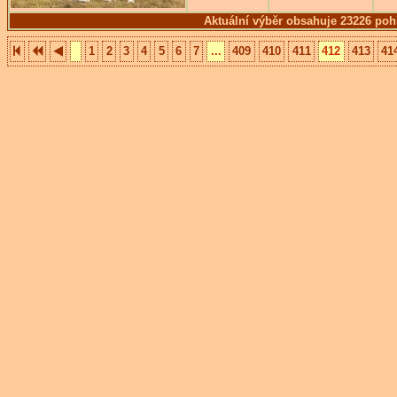
Aktuální výběr obsahuje 23226 poh
1
2
3
4
5
6
7
...
409
410
411
412
413
41