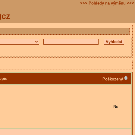
>>> Pohledy na výměnu <<<
)cz
opis
Poškozený
Ne