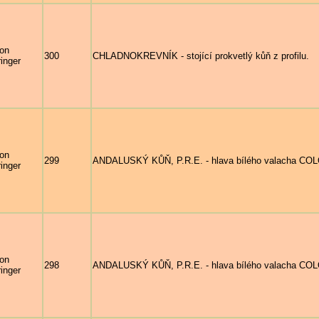
on
300
CHLADNOKREVNÍK - stojící prokvetlý kůň z profilu.
inger
on
299
ANDALUSKÝ KŮŇ, P.R.E. - hlava bílého valacha COL
inger
on
298
ANDALUSKÝ KŮŇ, P.R.E. - hlava bílého valacha COL
inger