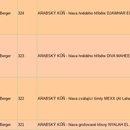
 Berger
324
ARABSKÝ KŮŇ - hlava hnědého hříběte DJAWHAR EL A
 Berger
323
ARABSKÝ KŮŇ - hlava hnědého hříběte DIVA MAHEEBA
 Berger
322
ARABSKÝ KŮŇ - hlava cválající šimly MEXX (Al Lahab
 Berger
321
ARABSKÝ KŮŇ - hlava grošované klisny NYALAH EL A