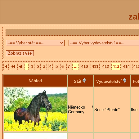
za
1
2
3
4
5
6
7
...
410
411
412
413
414
41
Náhled
Stát
Vydavatelství
Fot
Německo /
Serie "Pferde"
Ilse
Germany