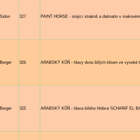
 Sidon
327
PAINT HORSE - stojící strakoš a dalmatin v makovém 
 Berger
326
ARABSKÝ KŮŇ - hlavy dvou bílých klisen ve vysoké t
 Berger
325
ARABSKÝ KŮŇ - hlava bílého hřebce SCHARIF EL BA