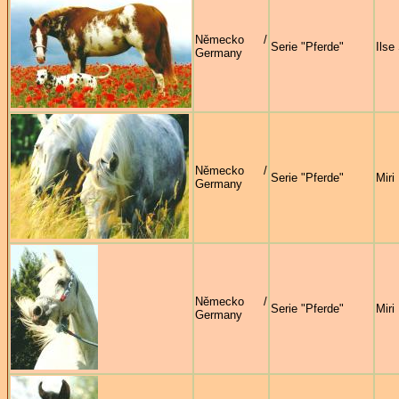
Německo /
Serie "Pferde"
Ilse
Germany
Německo /
Serie "Pferde"
Miri
Germany
Německo /
Serie "Pferde"
Miri
Germany