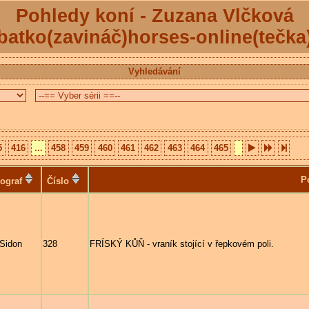
Pohledy koní - Zuzana Vlčková
batko(zavináč)horses-online(tečka
Vyhledávání
5
416
...
458
459
460
461
462
463
464
465
P
ograf
Číslo
 Sidon
328
FRÍSKÝ KŮŇ - vraník stojící v řepkovém poli.