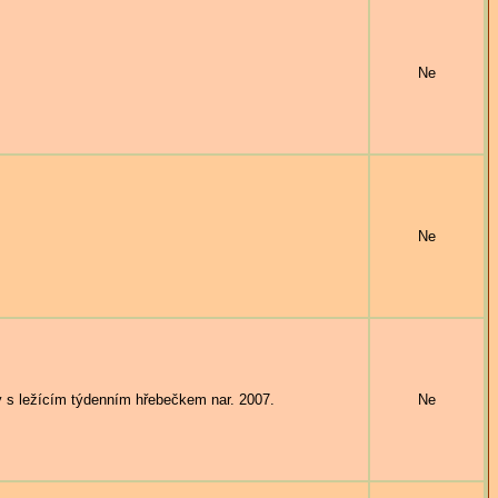
Ne
Ne
 ležícím týdenním hřebečkem nar. 2007.
Ne