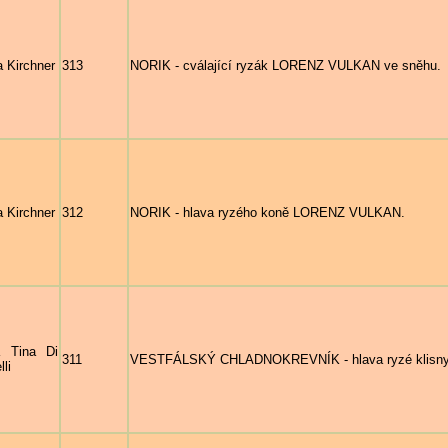
a Kirchner
313
NORIK - cválající ryzák LORENZ VULKAN ve sněhu.
a Kirchner
312
NORIK - hlava ryzého koně LORENZ VULKAN.
a Tina Di
311
VESTFÁLSKÝ CHLADNOKREVNÍK - hlava ryzé klisny s
lli