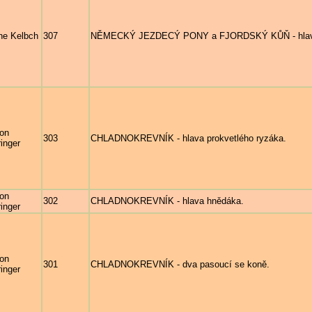
ne Kelbch
307
NĚMECKÝ JEZDECÝ PONY a FJORDSKÝ KŮŇ - hlavy bí
on
303
CHLADNOKREVNÍK - hlava prokvetlého ryzáka.
inger
on
302
CHLADNOKREVNÍK - hlava hnědáka.
inger
on
301
CHLADNOKREVNÍK - dva pasoucí se koně.
inger