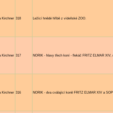
a Kirchner
318
Ležící hnědé hříbě z vídeňské ZOO.
a Kirchner
317
NORIK - hlavy třech koní - flekáč FRITZ ELMAR X
a Kirchner
316
NORIK - dva cválající koně FRITZ ELMAR XIV a S