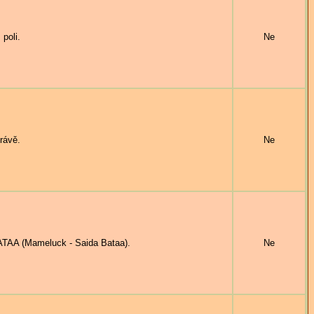
poli.
Ne
rávě.
Ne
TAA (Mameluck - Saida Bataa).
Ne