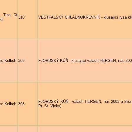
a Tina Di
310
VESTFÁLSKÝ CHLADNOKREVNÍK - klusající ryzá klisn
lli
ne Kelbch
309
FJORDSKÝ KŮŇ - klusající valach HERGEN, nar. 200
FJORDSKÝ KŮŇ - valach HERGEN, nar. 2003 a klisn
ne Kelbch
308
Pr. St. Vicky).