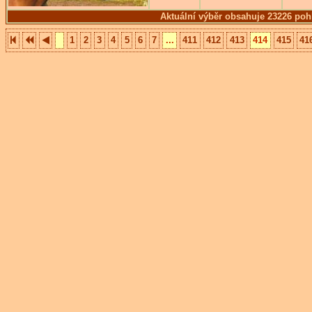
Aktuální výběr obsahuje 23226 poh
1
2
3
4
5
6
7
...
411
412
413
414
415
41