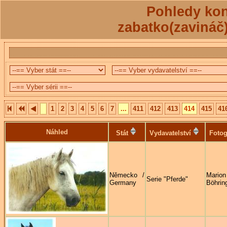
Pohledy kon
zabatko(zavináč
1
2
3
4
5
6
7
...
411
412
413
414
415
41
Náhled
Stát
Vydavatelství
Fotog
Německo /
Marion
Serie "Pferde"
Germany
Böhrin