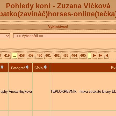
Pohledy koní - Zuzana Vlčková
batko(zavináč)horses-online(tečka
Vyhledávání
8
419
...
458
459
460
461
462
463
464
465
Po
Fotograf
Číslo
raphy
Aneta Hnyková
TEPLOKREVNÍK - hlava strakaté klisny 