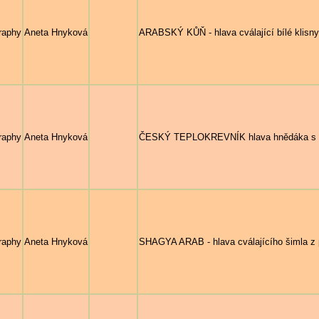
raphy
Aneta Hnyková
ARABSKÝ KŮŇ - hlava cválající bílé klisny
raphy
Aneta Hnyková
ČESKÝ TEPLOKREVNÍK hlava hnědáka s
raphy
Aneta Hnyková
SHAGYA ARAB - hlava cválajícího šimla z 