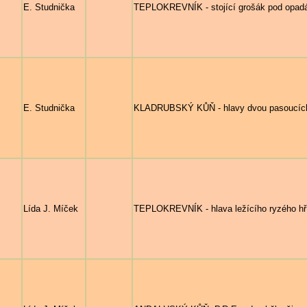
E. Studnička
TEPLOKREVNÍK - stojící grošák pod opad
E. Studnička
KLADRUBSKÝ KŮŇ - hlavy dvou pasoucích
Lída J. Míček
TEPLOKREVNÍK - hlava ležícího ryzého hří