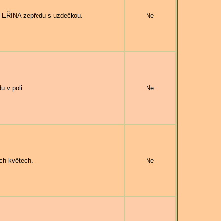
EŘINA zepředu s uzdečkou.
Ne
 v poli.
Ne
ch květech.
Ne