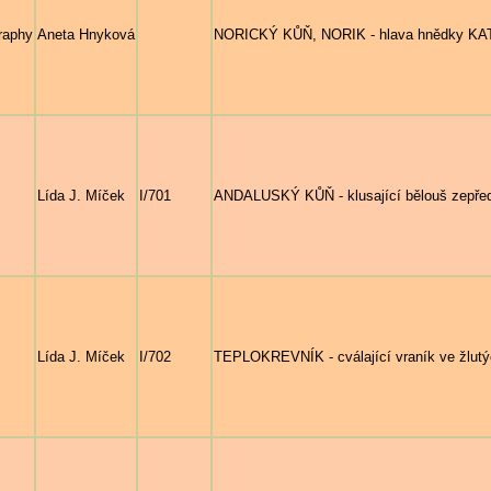
raphy
Aneta Hnyková
NORICKÝ KŮŇ, NORIK - hlava hnědky KAT
Lída J. Míček
I/701
ANDALUSKÝ KŮŇ - klusající bělouš zepředu
Lída J. Míček
I/702
TEPLOKREVNÍK - cválající vraník ve žlutý