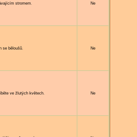
ávajícím stromem.
Ne
 se běloušů.
Ne
běte ve žlutých květech.
Ne