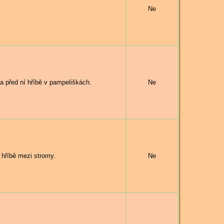
Ne
 před ní hříbě v pampeliškách.
Ne
 hříbě mezi stromy.
Ne