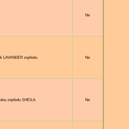
Ne
ák LAVANDER zepředu.
Ne
zdou zepředu SHEILA.
Ne