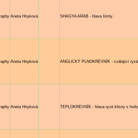
raphy
Aneta Hnyková
SHAGYA ARAB - hlava šimly.
raphy
Aneta Hnyková
ANGLICKÝ PLNOKREVNÍK - cválající ryz
raphy
Aneta Hnyková
TEPLOKREVNÍK - hlava ryzé klisny s hvě