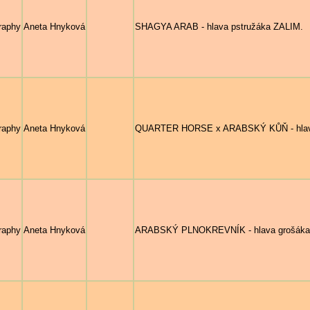
raphy
Aneta Hnyková
SHAGYA ARAB - hlava pstružáka ZALIM.
raphy
Aneta Hnyková
QUARTER HORSE x ARABSKÝ KŮŇ - hlava
raphy
Aneta Hnyková
ARABSKÝ PLNOKREVNÍK - hlava grošáka