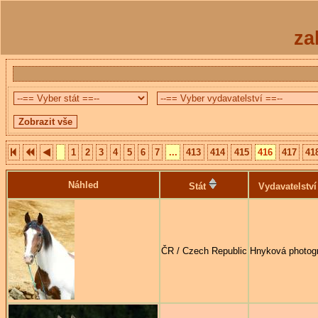
za
1
2
3
4
5
6
7
...
413
414
415
416
417
41
Náhled
Stát
Vydavatelství
ČR / Czech Republic
Hnyková photog