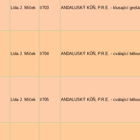
Lída J. Míček
I/703
ANDALUSKÝ KŮŇ, P.R.E. - klusající grošá
Lída J. Míček
I/704
ANDALUSKÝ KŮŇ, P.R.E. - cválající bělouš
Lída J. Míček
I/705
ANDALUSKÝ KŮŇ, P.R.E. - cválající bělouš n