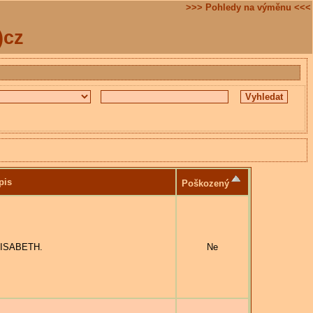
>>> Pohledy na výměnu <<<
)cz
pis
Poškozený
ELISABETH.
Ne