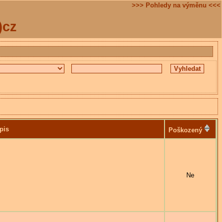
>>> Pohledy na výměnu <<<
)cz
pis
Poškozený
Ne