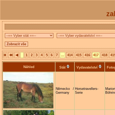
za
1
2
3
4
5
6
7
...
414
415
416
417
418
41
Náhled
Stát
Vydavatelství
Foto
Německo /
Horsetravellers-
Mario
Germany
Serie
Böhrin