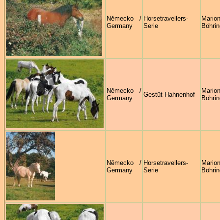
Německo /
Horsetravellers-
Mario
Germany
Serie
Böhrin
Německo /
Mario
Gestüt Hahnenhof
Germany
Böhrin
Německo /
Horsetravellers-
Mario
Germany
Serie
Böhrin