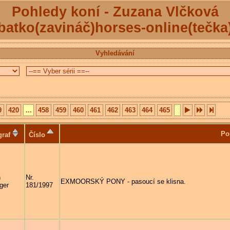
Pohledy koní - Zuzana Vlčková
batko(zavináč)horses-online(tečka
Vyhledávání
9
420
...
458
459
460
461
462
463
464
465
Po
graf
Číslo
n
Nr.
EXMOORSKÝ PONY - pasoucí se klisna.
ger
181/1997