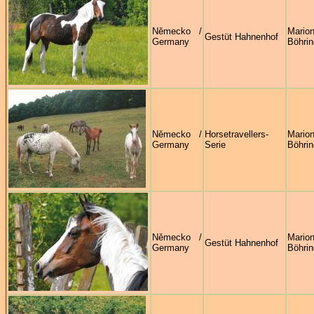
Německo /
Mario
Gestüt Hahnenhof
Germany
Böhrin
Německo /
Horsetravellers-
Mario
Germany
Serie
Böhrin
Německo /
Mario
Gestüt Hahnenhof
Germany
Böhrin