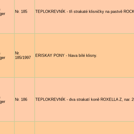
n
Nr. 185
TEPLOKREVNÍK - tři strakaté klisničky na pastvě R
ger
n
Nr.
ERISKAY PONY - hlava bílé klisny.
ger
185/1997
n
Nr. 186
TEPLOKREVNÍK - dva strakatí koně ROXELLA Z, nar. 2016
ger