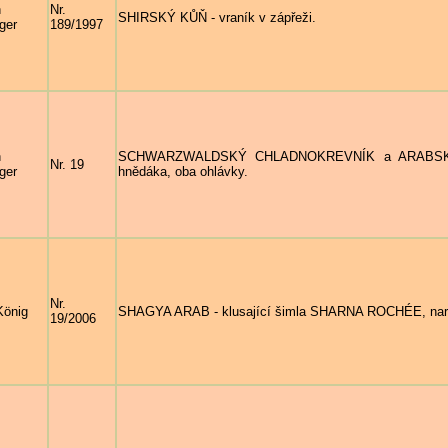
n
Nr.
SHIRSKÝ KŮŇ - vraník v zápřeži.
ger
189/1997
n
SCHWARZWALDSKÝ CHLADNOKREVNÍK a ARABSKÝ KŮŇ
Nr. 19
ger
hnědáka, oba ohlávky.
Nr.
König
SHAGYA ARAB - klusající šimla SHARNA ROCHÉE, nar.
19/2006