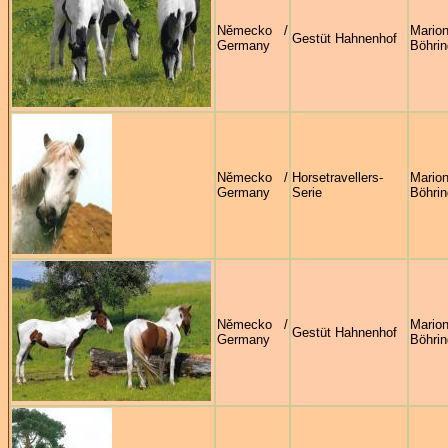
Německo /
Mario
Gestüt Hahnenhof
Germany
Böhrin
Německo /
Horsetravellers-
Mario
Germany
Serie
Böhrin
Německo /
Mario
Gestüt Hahnenhof
Germany
Böhrin