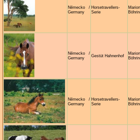
Německo /
Horsetravellers-
Mario
Germany
Serie
Böhrin
Německo /
Mario
Gestüt Hahnenhof
Germany
Böhrin
Německo /
Horsetravellers-
Mario
Germany
Serie
Böhrin