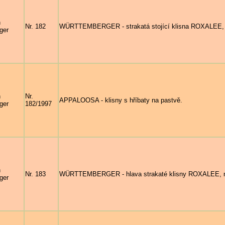
n
Nr. 182
WÜRTTEMBERGER - strakatá stojící klisna ROXALEE, nar
ger
n
Nr.
APPALOOSA - klisny s hříbaty na pastvě.
ger
182/1997
n
Nr. 183
WÜRTTEMBERGER - hlava strakaté klisny ROXALEE, nar.
ger