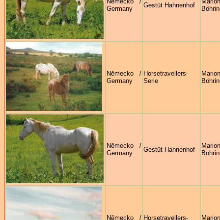
Německo /
Mario
Gestüt Hahnenhof
Germany
Böhrin
Německo /
Horsetravellers-
Mario
Germany
Serie
Böhrin
Německo /
Mario
Gestüt Hahnenhof
Germany
Böhrin
Německo /
Horsetravellers-
Mario