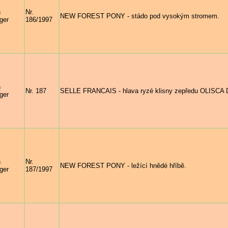
n
Nr.
NEW FOREST PONY - stádo pod vysokým stromem.
ger
186/1997
n
Nr. 187
SELLE FRANCAIS - hlava ryzé klisny zepředu OLISCA DE
ger
n
Nr.
NEW FOREST PONY - ležící hnědé hříbě.
ger
187/1997