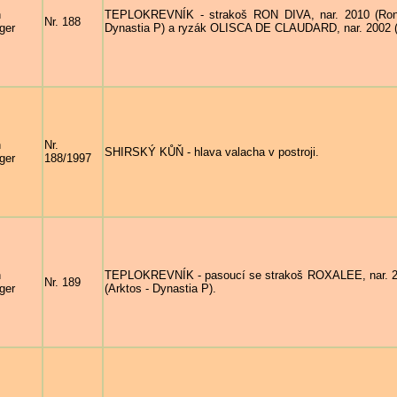
n
TEPLOKREVNÍK - strakoš RON DIVA, nar. 2010 (Ron Wi
Nr. 188
ger
Dynastia P) a ryzák OLISCA DE CLAUDARD, nar. 2002 (Vol
n
Nr.
SHIRSKÝ KŮŇ - hlava valacha v postroji.
ger
188/1997
n
TEPLOKREVNÍK - pasoucí se strakoš ROXALEE, nar. 2015
Nr. 189
ger
(Arktos - Dynastia P).