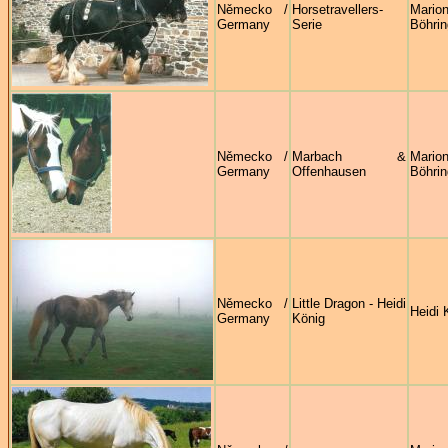
Německo /
Horsetravellers-
Mario
Germany
Serie
Böhrin
Německo /
Marbach &
Mario
Germany
Offenhausen
Böhrin
Německo /
Little Dragon - Heidi
Heidi 
Germany
König