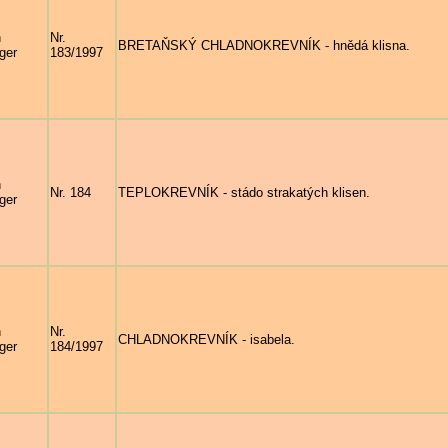
n
Nr.
BRETAŇSKÝ CHLADNOKREVNÍK - hnědá klisna.
ger
183/1997
n
Nr. 184
TEPLOKREVNÍK - stádo strakatých klisen.
ger
n
Nr.
CHLADNOKREVNÍK - isabela.
ger
184/1997