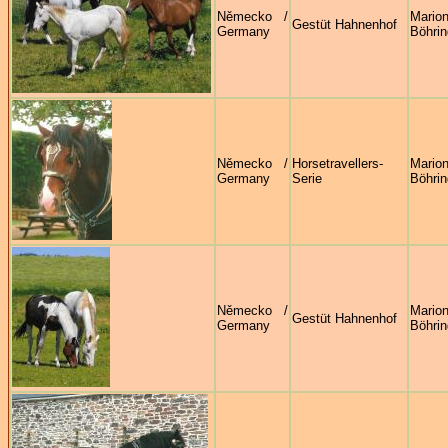
Německo /
Mario
Gestüt Hahnenhof
Germany
Böhrin
Německo /
Horsetravellers-
Mario
Germany
Serie
Böhrin
Německo /
Mario
Gestüt Hahnenhof
Germany
Böhrin