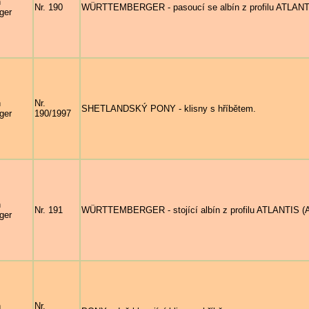
n
Nr. 190
WÜRTTEMBERGER - pasoucí se albín z profilu ATLANTIS
ger
n
Nr.
SHETLANDSKÝ PONY - klisny s hříbětem.
ger
190/1997
n
Nr. 191
WÜRTTEMBERGER - stojící albín z profilu ATLANTIS (Ar
ger
n
Nr.