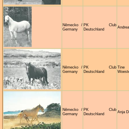
Německo /
PK Club
Andrea
Germany
Deutschland
Německo /
PK Club
Tine
Germany
Deutschland
Woest
Německo /
PK Club
Anja D
Germany
Deutschland