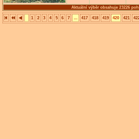
Aktuální výběr obsahuje 23226 poh
1
2
3
4
5
6
7
...
417
418
419
420
421
42