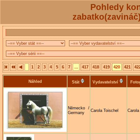
Pohledy kon
zabatko(zavináč
1
2
3
4
5
6
7
...
417
418
419
420
421
42
Náhled
Stát
Vydavatelství
Foto
Německo /
Carola Toischel
Carola
Germany