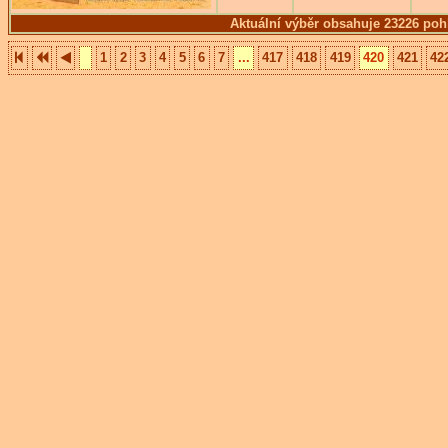
Aktuální výběr obsahuje 23226 poh
1
2
3
4
5
6
7
...
417
418
419
420
421
42