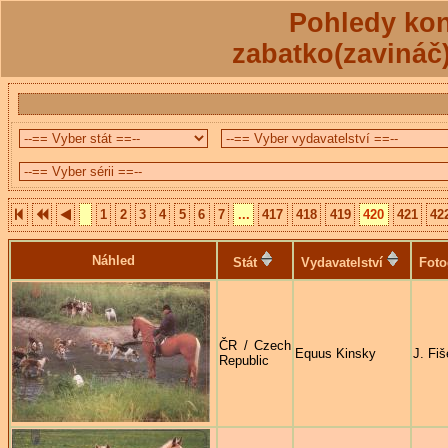
Pohledy kon
zabatko(zavináč
1
2
3
4
5
6
7
...
417
418
419
420
421
42
Náhled
Stát
Vydavatelství
Foto
ČR / Czech
Equus Kinsky
J. Fiš
Republic