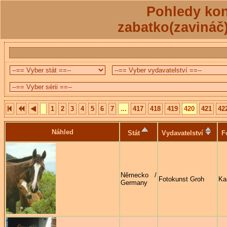
Pohledy kon
zabatko(zavináč
1
2
3
4
5
6
7
...
417
418
419
420
421
42
Náhled
Stát
Vydavatelství
F
Německo /
Fotokunst Groh
Kar
Germany