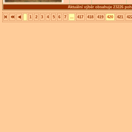
Aktuální výběr obsahuje 23226 poh
1
2
3
4
5
6
7
...
417
418
419
420
421
42