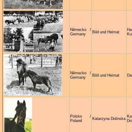
Německo /
Ha
Bild und Heimat
Germany
Ku
Německo /
Bild und Heimat
Da
Germany
Polsko /
Ka
Katarzyna Dolinska
Poland
Do