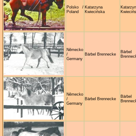
Polsko /
Katarzyna
Katarzy
Poland
Kwiecińska
Kwieciń
Německo
Bärbel
/
Bärbel Brennecke
Brennec
Germany
Německo
Bärbel
/
Bärbel Brennecke
Brennec
Germany