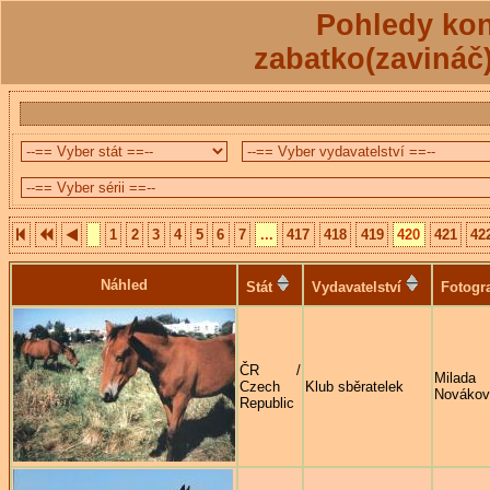
Pohledy kon
zabatko(zavináč
1
2
3
4
5
6
7
...
417
418
419
420
421
42
Náhled
Stát
Vydavatelství
Fotogr
ČR /
Milada
Czech
Klub sběratelek
Novákov
Republic