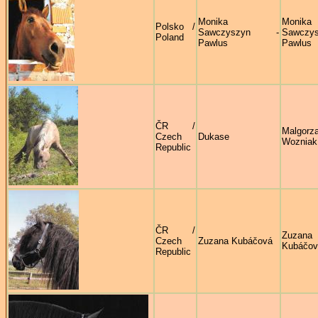
Monika
Monika
Polsko /
Sawczyszyn -
Sawczys
Poland
Pawlus
Pawlus
ČR /
Malgorz
Czech
Dukase
Wozniak
Republic
ČR /
Zuzana
Czech
Zuzana Kubáčová
Kubáčov
Republic