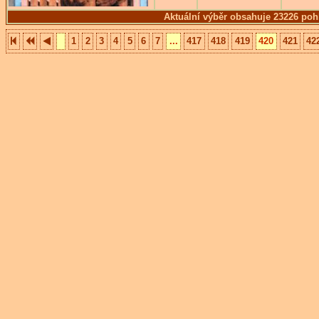
Aktuální výběr obsahuje 23226 poh
1
2
3
4
5
6
7
...
417
418
419
420
421
42