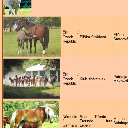
ČR /
Eliška
Czech
Eliška Šmídová
Šmídov
Republic
ČR /
Patrycja
Czech
Klub sběratelek
Makows
Republic
Německo
Serie "Pferde -
Marion
/
Freunde fürs
Böhringe
Germany
Leben"