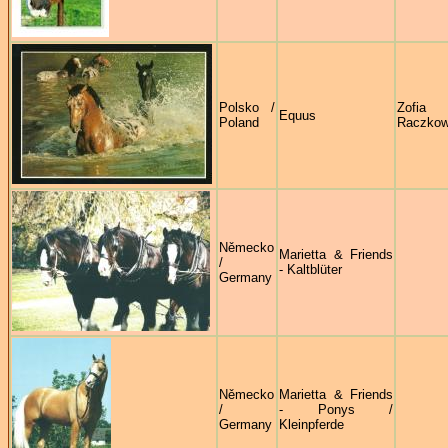
Polsko /
Zofia
Equus
Poland
Raczko
Německo
Marietta & Friends
/
- Kaltblüter
Germany
Německo
Marietta & Friends
/
- Ponys /
Germany
Kleinpferde