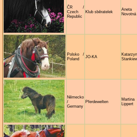
ČR /
Aneta
Czech
Klub sběratelek
Novotná
Republic
Polsko /
Katarzy
JO-KA
Poland
Stankiew
Německo
Martina
/
Pferdewelten
Lippert
Germany