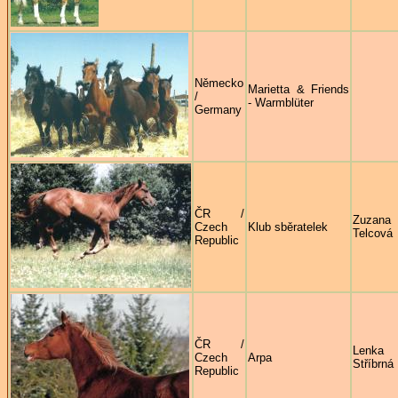
Německo
Marietta & Friends
/
- Warmblüter
Germany
ČR /
Zuzana
Czech
Klub sběratelek
Telcová
Republic
ČR /
Lenka
Czech
Arpa
Stříbrná
Republic