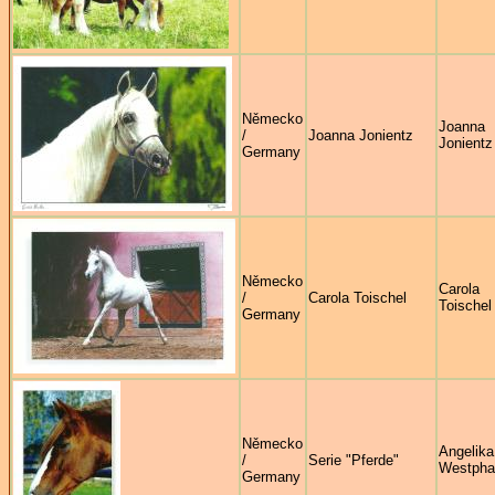
Německo
Joanna
/
Joanna Jonientz
Jonientz
Germany
Německo
Carola
/
Carola Toischel
Toischel
Germany
Německo
Angelika
/
Serie "Pferde"
Westpha
Germany