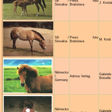
SK /
Press foto
J. Kontá
Slovakia
Bratislava
SK /
Press foto
M. Krob
Slovakia
Bratislava
Německo
Gabriele
/
Admos Verlag
Boiselle
Germany
Německo
Gabriele