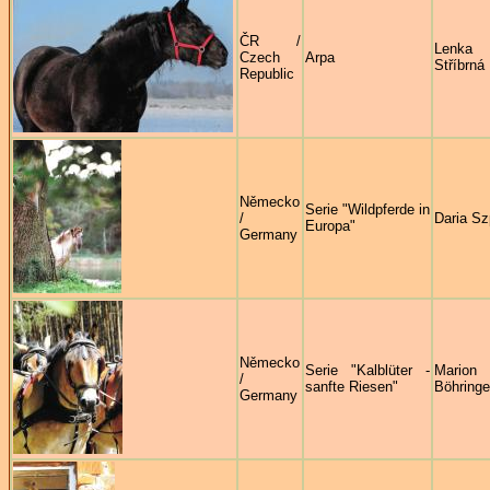
ČR /
Lenka
Czech
Arpa
Stříbrná
Republic
Německo
Serie "Wildpferde in
/
Daria Sz
Europa"
Germany
Německo
Serie "Kalblüter -
Marion
/
sanfte Riesen"
Böhringe
Germany