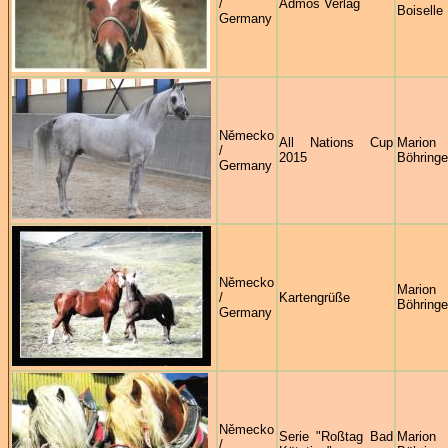
/
Admos Verlag
Boiselle
Germany
Německo
All Nations Cup
Marion
/
2015
Böhringe
Germany
Německo
Marion
/
Kartengrüße
Böhringe
Germany
Německo
Serie "Roßtag Bad
Marion
/