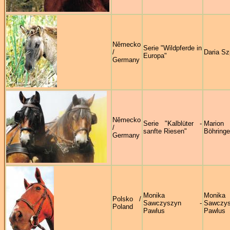
Německo
Serie "Wildpferde in
/
Daria Sz
Europa"
Germany
Německo
Serie "Kalblüter -
Marion
/
sanfte Riesen"
Böhringe
Germany
Monika
Monika
Polsko /
Sawczyszyn -
Sawczys
Poland
Pawlus
Pawlus