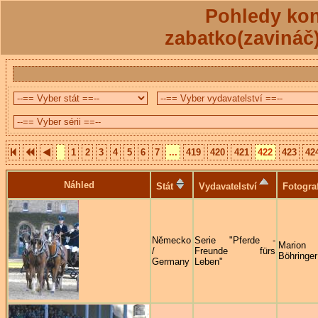
Pohledy kon
zabatko(zavináč
1
2
3
4
5
6
7
...
419
420
421
422
423
42
Náhled
Stát
Vydavatelství
Fotogra
Německo
Serie "Pferde -
Marion
/
Freunde fürs
Böhringer
Germany
Leben"