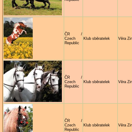
ČR /
Czech
Klub sběratelek
Věra Zi
Republic
ČR /
Czech
Klub sběratelek
Věra Zi
Republic
ČR /
Czech
Klub sběratelek
Věra Zi
Republic