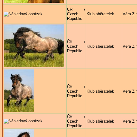
ČR /
Czech
Klub sběratelek
Věra Zi
Republic
ČR /
Czech
Klub sběratelek
Věra Zi
Republic
ČR /
Czech
Klub sběratelek
Věra Zi
Republic
ČR /
Czech
Klub sběratelek
Věra Zi
Republic