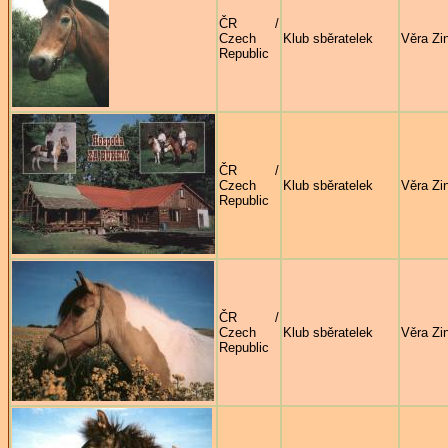
ČR /
Czech
Klub sběratelek
Věra Zi
Republic
ČR /
Czech
Klub sběratelek
Věra Zi
Republic
ČR /
Czech
Klub sběratelek
Věra Zi
Republic