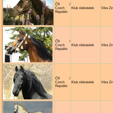
ČR /
Czech
Klub sběratelek
Věra Zi
Republic
ČR /
Czech
Klub sběratelek
Věra Zi
Republic
ČR /
Czech
Klub sběratelek
Věra Zi
Republic