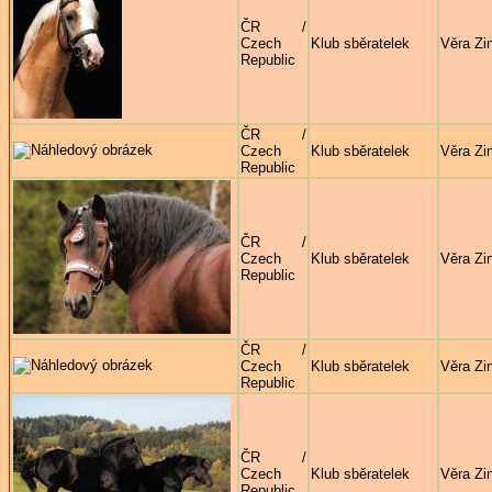
ČR /
Czech
Klub sběratelek
Věra Zi
Republic
ČR /
Czech
Klub sběratelek
Věra Zi
Republic
ČR /
Czech
Klub sběratelek
Věra Zi
Republic
ČR /
Czech
Klub sběratelek
Věra Zi
Republic
ČR /
Czech
Klub sběratelek
Věra Zi
Republic