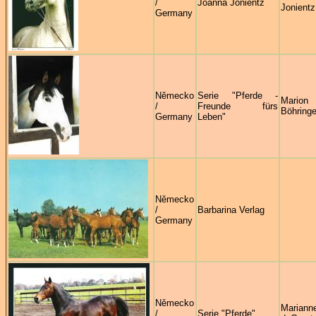
/
Joanna Jonientz
Jonientz
Germany
Německo
Serie "Pferde -
Marion
/
Freunde fürs
Böhringe
Germany
Leben"
Německo
/
Barbarina Verlag
Germany
Německo
Mariann
/
Serie "Pferde"