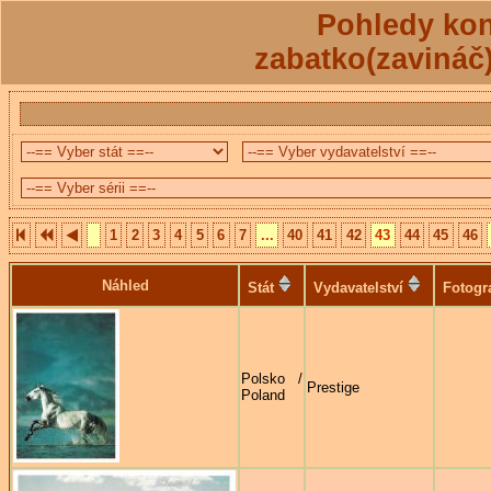
Pohledy kon
zabatko(zavináč
1
2
3
4
5
6
7
...
40
41
42
43
44
45
46
Náhled
Stát
Vydavatelství
Fotogr
Polsko /
Prestige
Poland