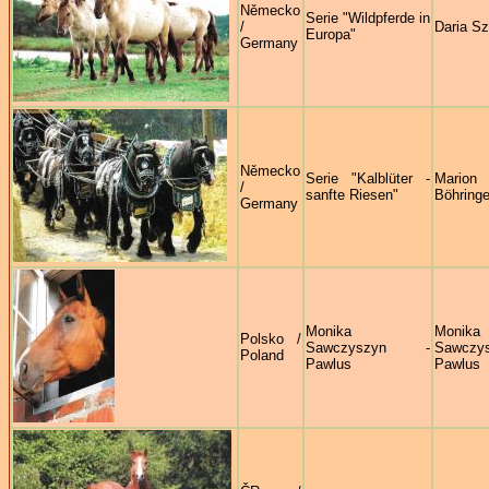
Německo
Serie "Wildpferde in
/
Daria S
Europa"
Germany
Německo
Serie "Kalblüter -
Marion
/
sanfte Riesen"
Böhringe
Germany
Monika
Monika
Polsko /
Sawczyszyn -
Sawczys
Poland
Pawlus
Pawlus