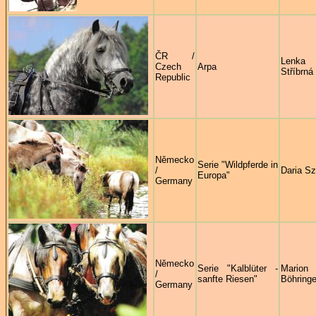
ČR /
Lenka
Czech
Arpa
Stříbrná
Republic
Německo
Serie "Wildpferde in
/
Daria S
Europa"
Germany
Německo
Serie "Kalblüter -
Marion
/
sanfte Riesen"
Böhringe
Germany