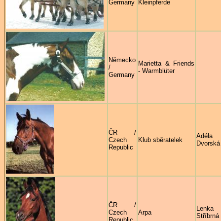
Germany
Kleinpferde
Německo
Marietta & Friends
/
- Warmblüter
Germany
ČR /
Adéla
Czech
Klub sběratelek
Dvorská
Republic
ČR /
Lenka
Czech
Arpa
Stříbrná
Republic