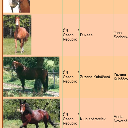
ČR /
Jana
Czech
Dukase
Sochork
Republic
ČR /
Zuzana
Czech
Zuzana Kubáčová
Kubáčo
Republic
ČR /
Aneta
Czech
Klub sběratelek
Novotná
Republic