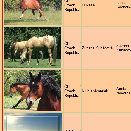
ČR /
Jana
Czech
Dukase
Sochork
Republic
ČR /
Zuzana
Czech
Zuzana Kubáčová
Kubáčo
Republic
ČR /
Aneta
Czech
Klub sběratelek
Novotná
Republic