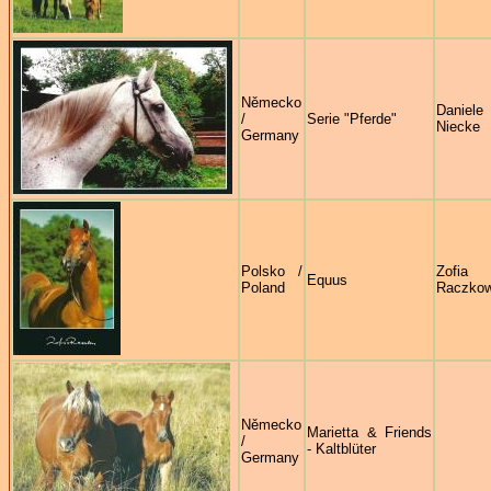
Německo
Daniele
/
Serie "Pferde"
Niecke
Germany
Polsko /
Zofia
Equus
Poland
Raczko
Německo
Marietta & Friends
/
- Kaltblüter
Germany