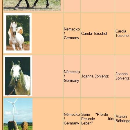
Německo
Carola
/
Carola Toischel
Toischel
Germany
Německo
Joanna
/
Joanna Jonientz
Jonientz
Germany
Německo
Serie "Pferde -
Marion
/
Freunde fürs
Böhringe
Germany
Leben"