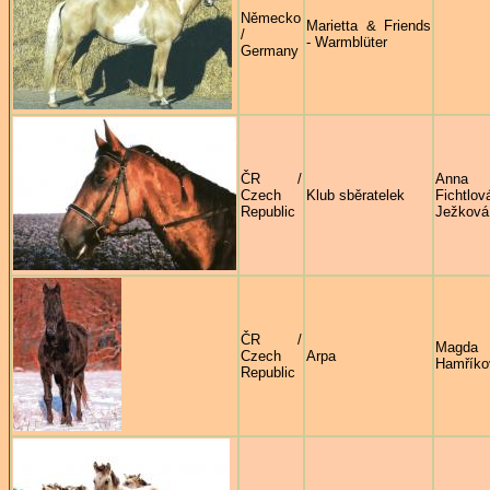
Německo
Marietta & Friends
/
- Warmblüter
Germany
ČR /
Anna
Czech
Klub sběratelek
Fichtlov
Republic
Ježková
ČR /
Magda
Czech
Arpa
Hamříko
Republic