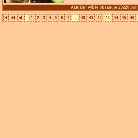
Aktuální výběr obsahuje 23226 poh
1
2
3
4
5
6
7
...
40
41
42
43
44
45
46