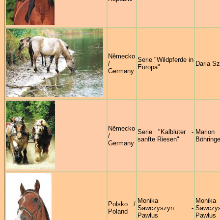
Německo
Serie "Wildpferde in
/
Daria S
Europa"
Germany
Německo
Serie "Kalblüter -
Marion
/
sanfte Riesen"
Böhringe
Germany
Monika
Monika
Polsko /
Sawczyszyn -
Sawczys
Poland
Pawlus
Pawlus