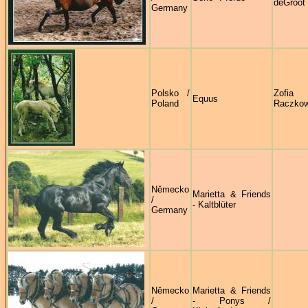
deGroot
Germany
Polsko /
Zofia
Equus
Poland
Raczko
Německo
Marietta & Friends
/
- Kaltblüter
Germany
Německo
Marietta & Friends
/
- Ponys /