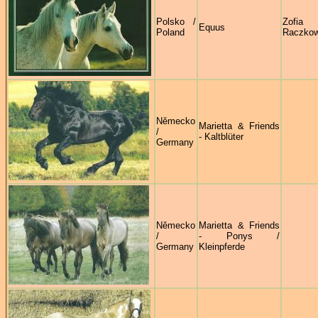
Polsko /
Zofia
Equus
Poland
Raczko
Německo
Marietta & Friends
/
- Kaltblüter
Germany
Německo
Marietta & Friends
/
- Ponys /
Germany
Kleinpferde