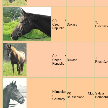
ČR /
T.
Czech
Dukase
Procház
Republic
ČR /
T.
Czech
Dukase
Procház
Republic
Německo
PK Club
Sylvia
/
Deutschland
Bernhard
Germany