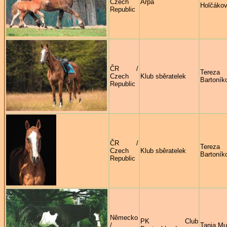
Czech
Arpa
Holčáko
Republic
ČR /
Tereza
Czech
Klub sběratelek
Bartoník
Republic
ČR /
Tereza
Czech
Klub sběratelek
Bartoník
Republic
Německo
PK Club
/
Tanja M