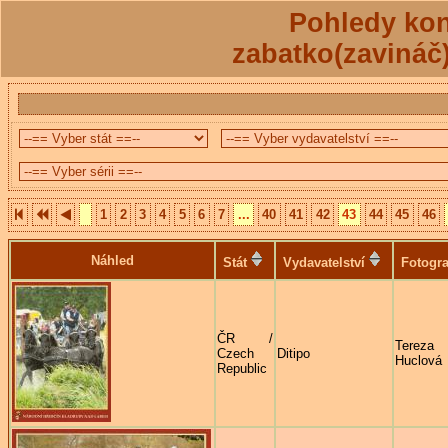
Pohledy kon
zabatko(zavináč
1
2
3
4
5
6
7
...
40
41
42
43
44
45
46
Náhled
Stát
Vydavatelství
Fotogra
ČR /
Tereza
Czech
Ditipo
Huclová
Republic