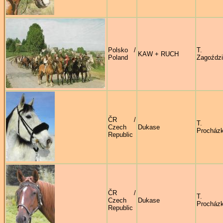
Polsko /
T.
KAW + RUCH
Poland
Zagoździ
ČR /
T.
Czech
Dukase
Procház
Republic
ČR /
T.
Czech
Dukase
Procház
Republic