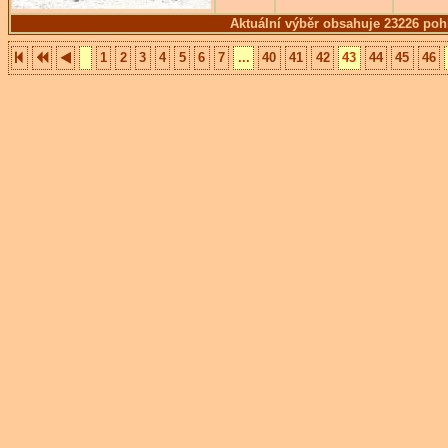
Aktuální výběr obsahuje 23226 poh
1
2
3
4
5
6
7
...
40
41
42
43
44
45
46