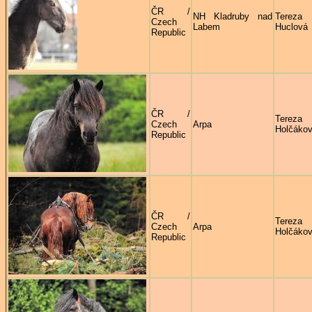
ČR /
NH Kladruby nad
Tereza
Czech
Labem
Huclová
Republic
ČR /
Tereza
Czech
Arpa
Holčáko
Republic
ČR /
Tereza
Czech
Arpa
Holčáko
Republic