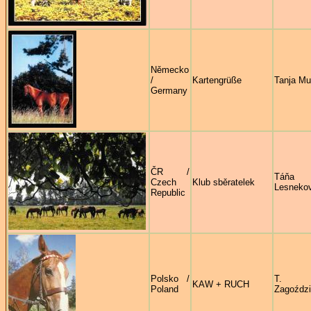
Německo
/
Kartengrüße
Tanja M
Germany
ČR /
Táňa
Czech
Klub sběratelek
Lesneko
Republic
Polsko /
T.
KAW + RUCH
Poland
Zagoździ