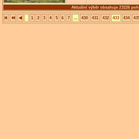
Aktuální výběr obsahuje 23226 poh
1
2
3
4
5
6
7
...
430
431
432
433
434
43