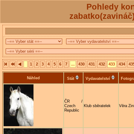
Pohledy kon
zabatko(zavináč
1
2
3
4
5
6
7
...
430
431
432
433
434
43
Náhled
Stát
Vydavatelství
Fotogr
ČR /
Czech
Klub sběratelek
Věra Zi
Republic