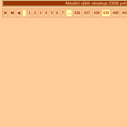
Aktuální výběr obsahuje 23226 poh
1
2
3
4
5
6
7
...
436
437
438
439
440
44