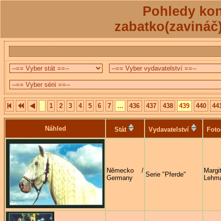
Pohledy kon
zabatko(zavináč
1
2
3
4
5
6
7
...
436
437
438
439
440
44
Náhled
Stát
Vydavatelství
Foto
Německo /
Margi
Serie "Pferde"
Germany
Lehm