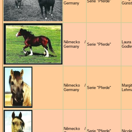
Serie "Pferde"
Germany
Günst
Německo /
Laura
Serie "Pferde"
Germany
Godl
Německo /
Margi
Serie "Pferde"
Germany
Lehm
Německo /
Serie "Pferde"
Nicol