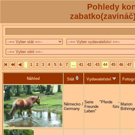
Pohledy kon
zabatko(zavináč
1
2
3
4
5
6
7
...
41
42
43
44
45
46
47
Náhled
Stát
Vydavatelství
Fotogr
Serie "Pferde -
Německo /
Marion
Freunde fürs
Germany
Böhring
Leben"