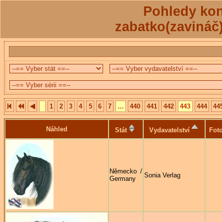
Pohledy kon
zabatko(zavináč
1
2
3
4
5
6
7
...
440
441
442
443
444
44
Náhled
Stát
Vydavatelství
Foto
Německo /
Sonia Verlag
Germany