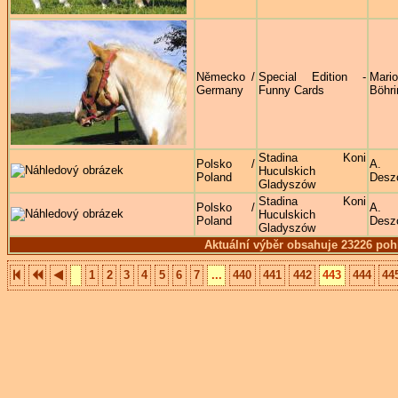
Německo /
Special Edition -
Mari
Germany
Funny Cards
Böhri
Stadina Koni
Polsko /
A.
Huculskich
Poland
Desz
Gladyszów
Stadina Koni
Polsko /
A.
Huculskich
Poland
Desz
Gladyszów
Aktuální výběr obsahuje 23226 poh
1
2
3
4
5
6
7
...
440
441
442
443
444
44