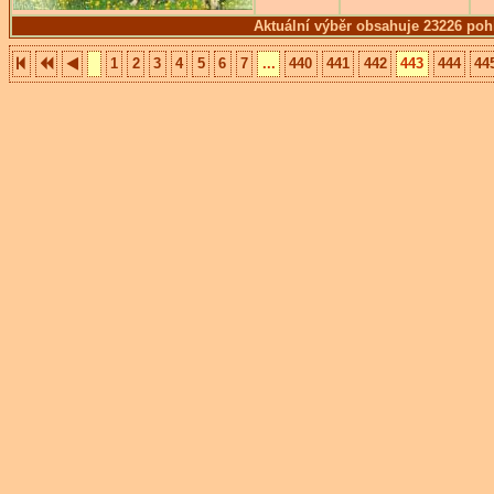
Aktuální výběr obsahuje 23226 poh
1
2
3
4
5
6
7
...
440
441
442
443
444
44