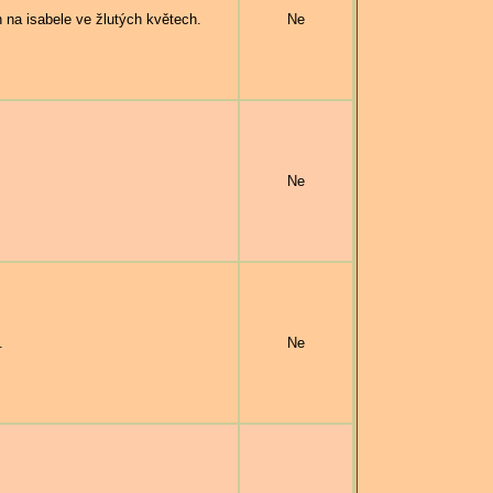
a isabele ve žlutých květech.
Ne
Ne
.
Ne