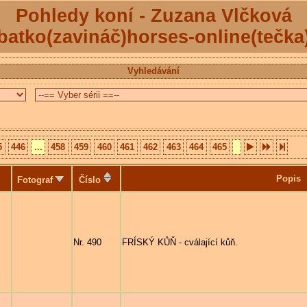
Pohledy koní - Zuzana Vlčková
batko(zavináč)horses-online(tečka
Vyhledávání
5
446
...
458
459
460
461
462
463
464
465
Popis
Fotograf
Číslo
Nr. 490
FRÍSKÝ KŮŇ - cválající kůň.