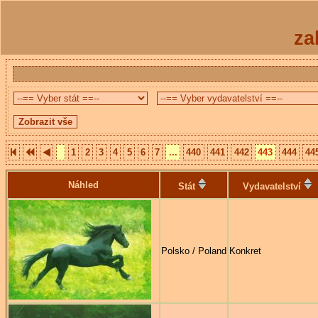
za
1
2
3
4
5
6
7
...
440
441
442
443
444
44
Náhled
Stát
Vydavatelství
Polsko / Poland
Konkret