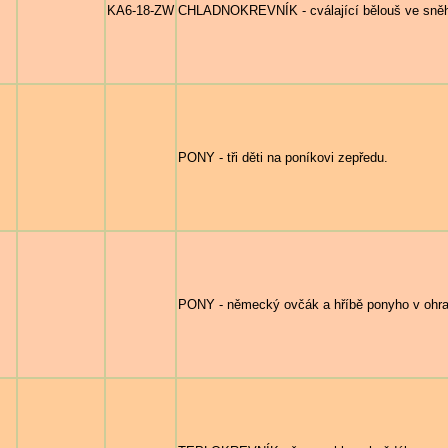
KA6-18-ZW
CHLADNOKREVNÍK - cválající bělouš ve sněh
PONY - tři děti na poníkovi zepředu.
PONY - německý ovčák a hříbě ponyho v ohra