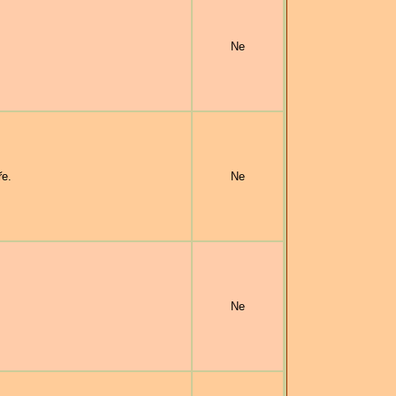
Ne
ře.
Ne
Ne