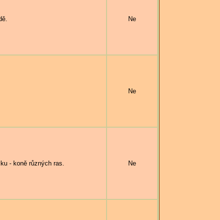
dě.
Ne
Ne
u - koně různých ras.
Ne