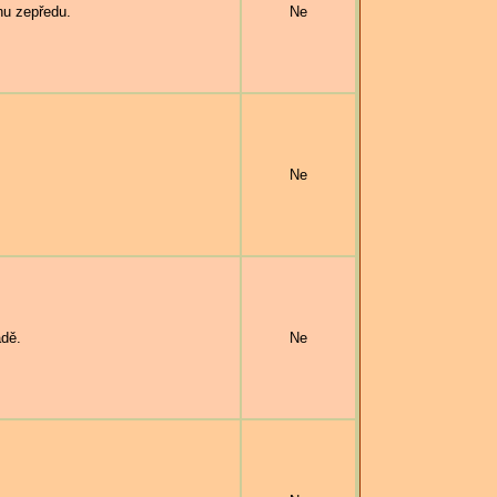
u zepředu.
Ne
Ne
dě.
Ne