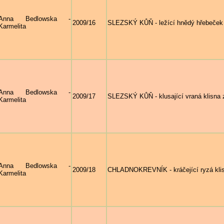
Anna Bedlowska -
2009/16
SLEZSKÝ KŮŇ - ležící hnědý hřebeček 
Karmelita
Anna Bedlowska -
2009/17
SLEZSKÝ KŮŇ - klusající vraná klisna z
Karmelita
Anna Bedlowska -
2009/18
CHLADNOKREVNÍK - kráčející ryzá klis
Karmelita