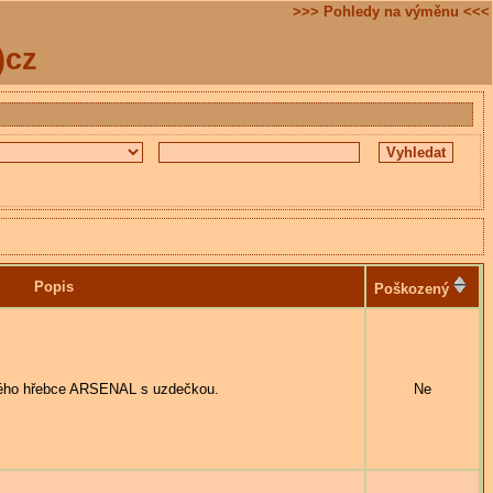
>>> Pohledy na výměnu <<<
)cz
Popis
Poškozený
ho hřebce ARSENAL s uzdečkou.
Ne