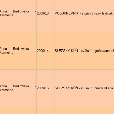
Anna Bedlowska -
2009/13
POLOKREVNÍK - stojící tmavý hnědák
Karmelita
Anna Bedlowska -
2009/14
SLEZSKÝ KŮŇ - cválající grošovaná k
Karmelita
Anna Bedlowska -
2009/15
SLEZSKÝ KŮŇ - klusající hnědá klisn
Karmelita