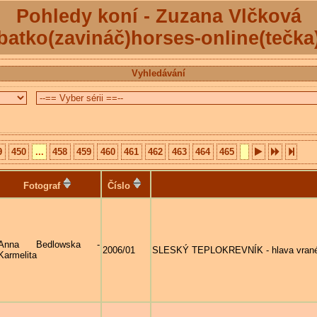
Pohledy koní - Zuzana Vlčková
batko(zavináč)horses-online(tečka
Vyhledávání
9
450
...
458
459
460
461
462
463
464
465
Fotograf
Číslo
Anna Bedlowska -
2006/01
SLESKÝ TEPLOKREVNÍK - hlava vrané
Karmelita