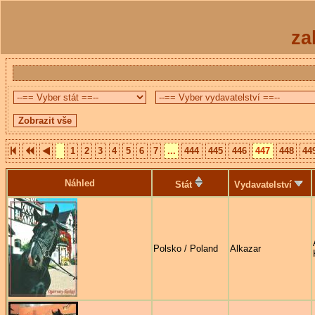
za
1
2
3
4
5
6
7
...
444
445
446
447
448
44
Náhled
Stát
Vydavatelství
Polsko / Poland
Alkazar