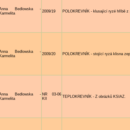
Anna Bedlowska -
2009/19
POLOKREVNÍK - klusající ryzé hříbě z p
Karmelita
Anna Bedlowska -
2009/20
POLOKREVNÍK - stojící ryzá klisna zepř
Karmelita
Anna Bedlowska -
NR 03-06
TEPLOKREVNÍK - Z obrázků KSIAZ.
Karmelita
KII