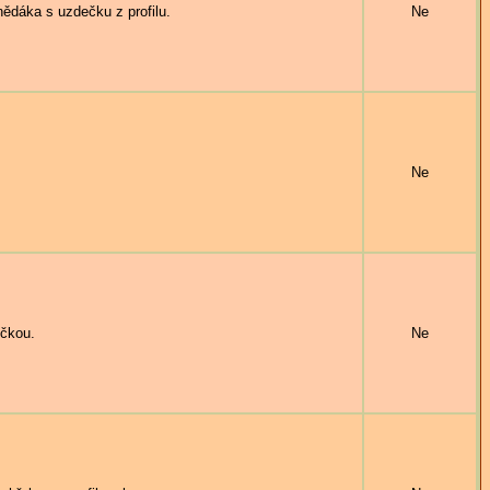
dáka s uzdečku z profilu.
Ne
Ne
čkou.
Ne