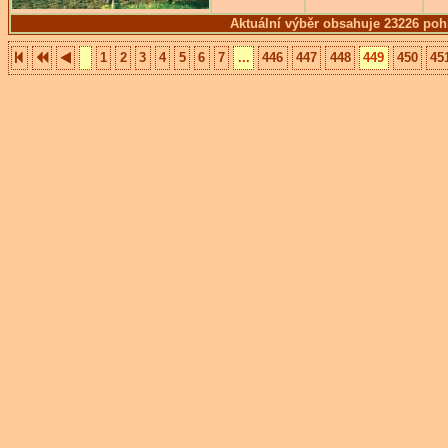
Aktuální výběr obsahuje 23226 poh
1
2
3
4
5
6
7
...
446
447
448
449
450
45