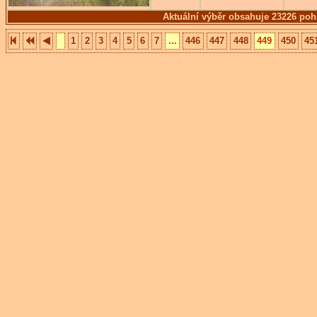
Aktuální výběr obsahuje 23226 poh
1
2
3
4
5
6
7
...
446
447
448
449
450
45