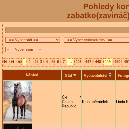
Pohledy kon
zabatko(zavináč
1
2
3
4
5
6
7
...
446
447
448
449
450
45
Náhled
Stát
Vydavatelství
Fotogr
ČR /
Czech
Klub sběratelek
Linda K
Republic