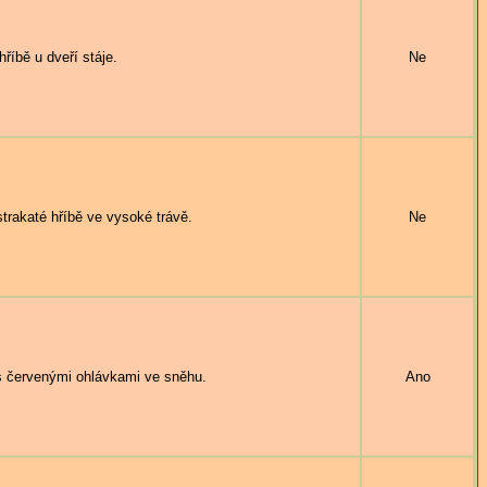
íbě u dveří stáje.
Ne
akaté hříbě ve vysoké trávě.
Ne
s červenými ohlávkami ve sněhu.
Ano