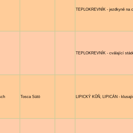
TEPLOKREVNÍK - jezdkyně na cv
TEPLOKREVNÍK - cválající stádo
sch
Tosca Sütö
LIPICKÝ KŮŇ, LIPICÁN - klusají