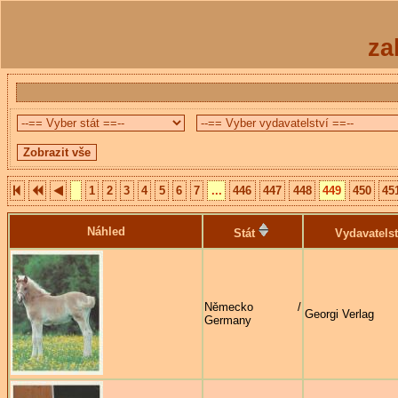
za
1
2
3
4
5
6
7
...
446
447
448
449
450
45
Náhled
Stát
Vydavatelst
Německo /
Georgi Verlag
Germany