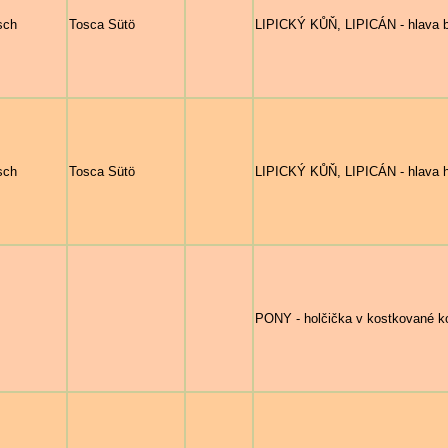
sch
Tosca Sütö
LIPICKÝ KŮŇ, LIPICÁN - hlava b
sch
Tosca Sütö
LIPICKÝ KŮŇ, LIPICÁN - hlava 
PONY - holčička v kostkované koš