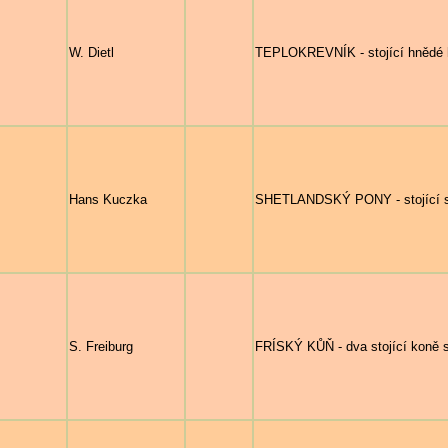
W. Dietl
TEPLOKREVNÍK - stojící hnědé hř
Hans Kuczka
SHETLANDSKÝ PONY - stojící str
S. Freiburg
FRÍSKÝ KŮŇ - dva stojící koně 