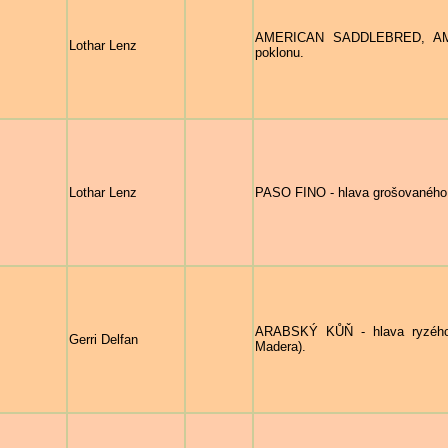
AMERICAN SADDLEBRED, AME
Lothar Lenz
poklonu.
Lothar Lenz
PASO FINO - hlava grošovaného h
ARABSKÝ KŮŇ - hlava ryzého 
Gerri Delfan
Madera).