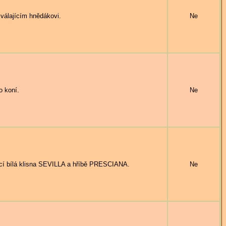
álajícím hnědákovi.
Ne
 koní.
Ne
cí bílá klisna SEVILLA a hříbě PRESCIANA.
Ne