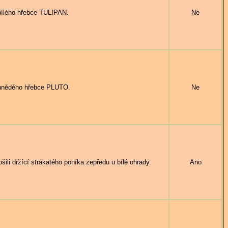
ílého hřebce TULIPAN.
Ne
hnědého hřebce PLUTO.
Ne
ili držící strakatého poníka zepředu u bílé ohrady.
Ano