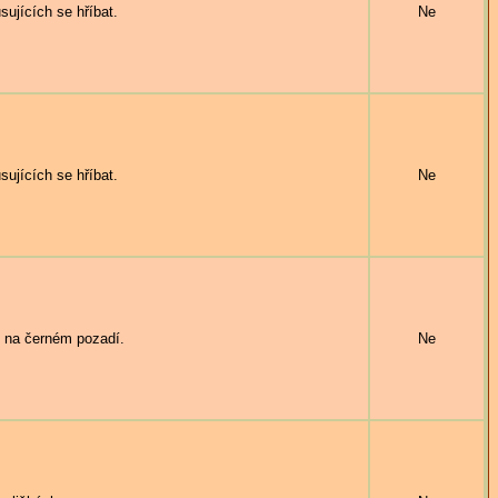
jících se hříbat.
Ne
jících se hříbat.
Ne
na černém pozadí.
Ne