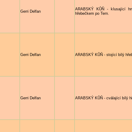
ARABSKÝ KŮŇ - klusající hn
Gerri Delfan
hřebečkem po Tern.
Gerri Delfan
ARABSKÝ KŮŇ - stojící bílý hřeb
Gerri Delfan
ARABSKÝ KŮŇ - cválající bílý hř