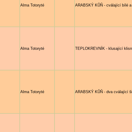
Alma Totoryté
ARABSKÝ KŮŇ - cválající bílé a 
Alma Totoryté
TEPLOKREVNÍK - klusající klisna
Alma Totoryté
ARABSKÝ KŮŇ - dva cválající ši