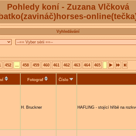
Pohledy koní - Zuzana Vlčková
batko(zavináč)horses-online(tečka
Vyhledávání
1
452
...
458
459
460
461
462
463
464
465
ví
Fotograf
Číslo
H. Bruckner
HAFLING - stojící hříbě na rozkve