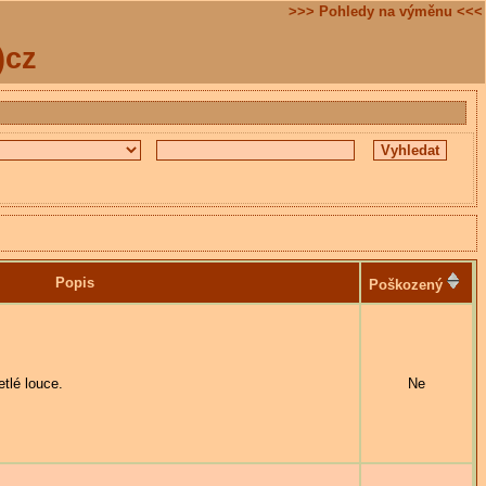
>>> Pohledy na výměnu <<<
)cz
Popis
Poškozený
tlé louce.
Ne