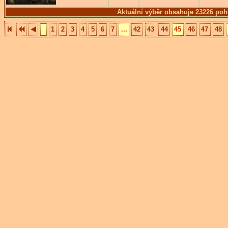
Aktuální výběr obsahuje 23226 poh
1
2
3
4
5
6
7
...
42
43
44
45
46
47
48