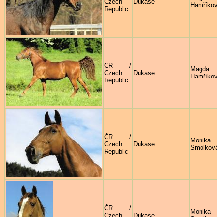
Czech
Dukase
Hamříko
Republic
ČR /
Magda
Czech
Dukase
Hamříko
Republic
ČR /
Monika
Czech
Dukase
Smolkov
Republic
ČR /
Monika
Czech
Dukase