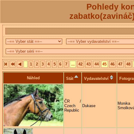
Pohledy kon
zabatko(zavináč
1
2
3
4
5
6
7
...
42
43
44
45
46
47
48
Náhled
Stát
Vydavatelství
Fotogra
ČR /
Monika
Czech
Dukase
Smolkov
Republic