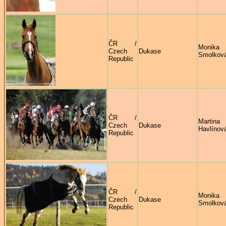
ČR /
Monika
Czech
Dukase
Smolkov
Republic
ČR /
Martina
Czech
Dukase
Havlínov
Republic
ČR /
Monika
Czech
Dukase
Smolkov
Republic