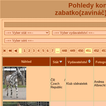
Pohledy kon
zabatko(zavináč
1
2
3
4
5
6
7
...
448
449
450
451
452
45
Náhled
Stát
Vydavatelství
Fotogr
ČR /
Andrea
Czech
Klub sběratelek
Albrecht
Republic