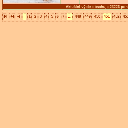
Aktuální výběr obsahuje 23226 poh
1
2
3
4
5
6
7
...
448
449
450
451
452
45