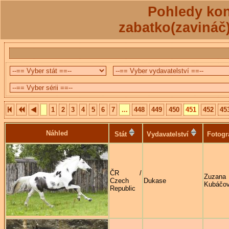
Pohledy kon
zabatko(zavináč
1
2
3
4
5
6
7
...
448
449
450
451
452
45
Náhled
Stát
Vydavatelství
Fotogr
ČR /
Zuzana
Czech
Dukase
Kubáčo
Republic