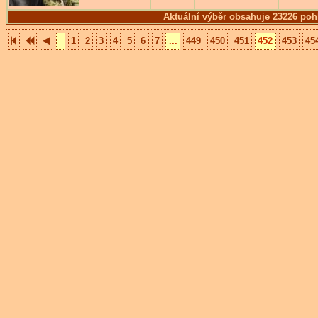
Aktuální výběr obsahuje 23226 poh
1
2
3
4
5
6
7
...
449
450
451
452
453
45