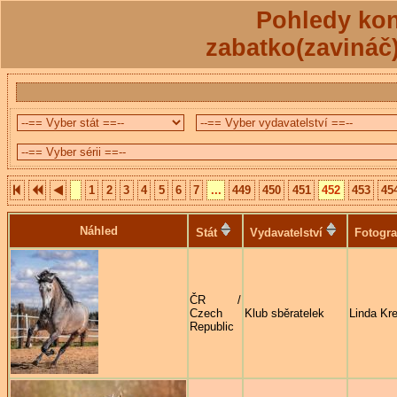
Pohledy kon
zabatko(zavináč
1
2
3
4
5
6
7
...
449
450
451
452
453
45
Náhled
Stát
Vydavatelství
Fotogra
ČR /
Czech
Klub sběratelek
Linda Kre
Republic