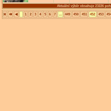
Aktuální výběr obsahuje 23226 poh
1
2
3
4
5
6
7
...
449
450
451
452
453
45