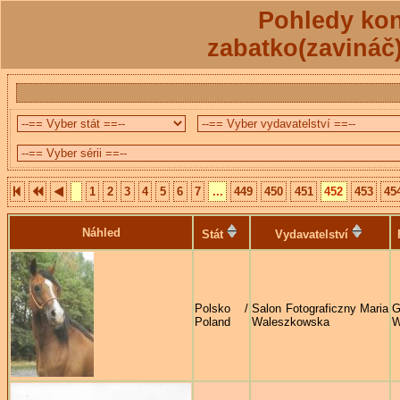
Pohledy kon
zabatko(zavináč
1
2
3
4
5
6
7
...
449
450
451
452
453
45
Náhled
Stát
Vydavatelství
Polsko /
Salon Fotograficzny Maria
G
Poland
Waleszkowska
W