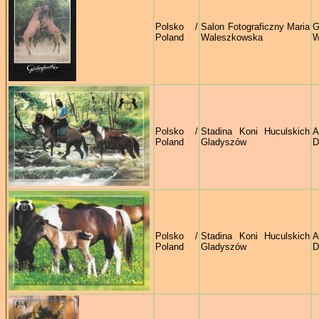
Polsko /
Salon Fotograficzny Maria
G
Poland
Waleszkowska
W
Polsko /
Stadina Koni Huculskich
A
Poland
Gladyszów
D
Polsko /
Stadina Koni Huculskich
A
Poland
Gladyszów
D