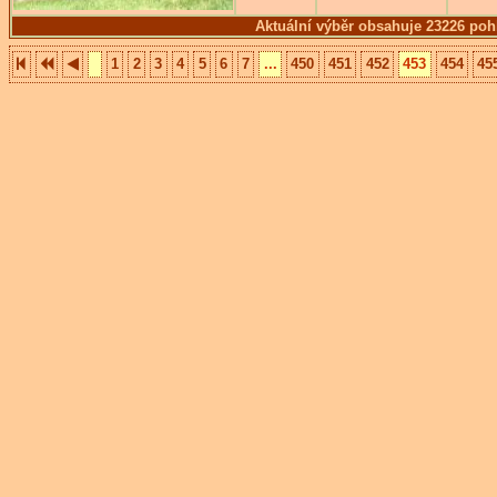
Aktuální výběr obsahuje 23226 poh
1
2
3
4
5
6
7
...
450
451
452
453
454
45