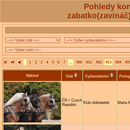
Pohledy kon
zabatko(zavináč
1
2
3
4
5
6
7
...
450
451
452
453
454
45
Náhled
Stát
Vydavatelství
Fotog
ČR / Czech
Klub sběratelek
Marta 
Republic