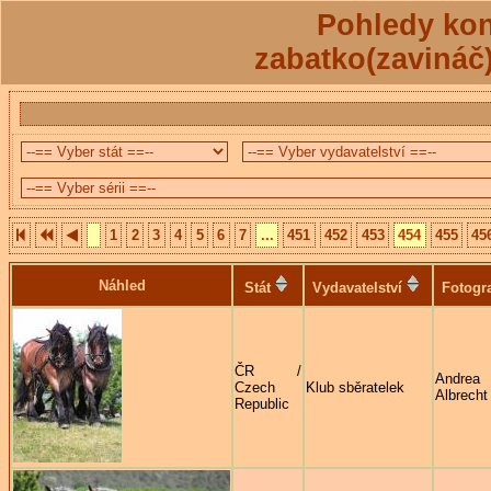
Pohledy kon
zabatko(zavináč
1
2
3
4
5
6
7
...
451
452
453
454
455
45
Náhled
Stát
Vydavatelství
Fotogr
ČR /
Andrea
Czech
Klub sběratelek
Albrecht
Republic