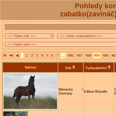
Pohledy kon
zabatko(zavináč
1
2
3
4
5
6
7
...
456
457
458
459
460
46
Náhled
Stát
Vydavatelství
Německo /
G
Edition Boiselle
Germany
B