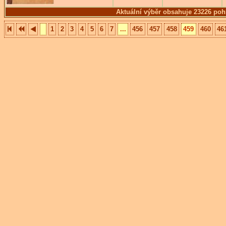
Aktuální výběr obsahuje 23226 poh
1
2
3
4
5
6
7
...
456
457
458
459
460
46