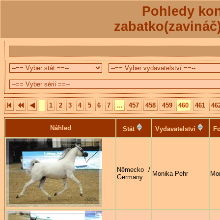
Pohledy kon
zabatko(zavináč
1
2
3
4
5
6
7
...
457
458
459
460
461
46
Náhled
Stát
Vydavatelství
Fo
Německo /
Monika Pehr
Mon
Germany