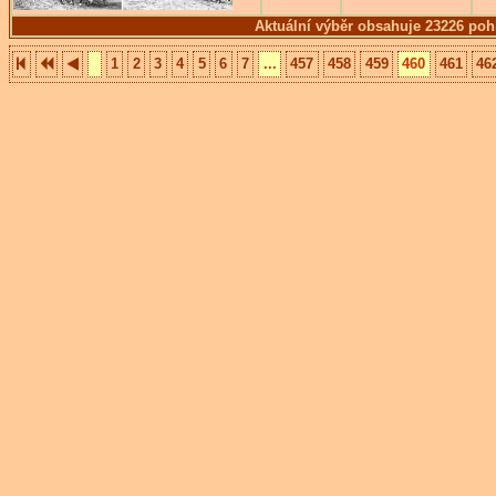
Aktuální výběr obsahuje 23226 poh
1
2
3
4
5
6
7
...
457
458
459
460
461
46