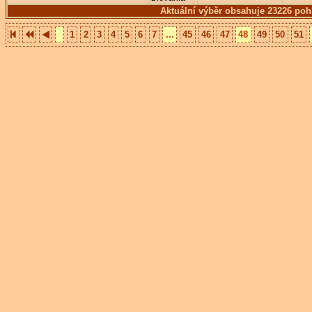
Aktuální výběr obsahuje 23226 poh
1
2
3
4
5
6
7
...
45
46
47
48
49
50
51