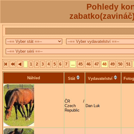
Pohledy kon
zabatko(zavináč
1
2
3
4
5
6
7
...
45
46
47
48
49
50
51
Náhled
Stát
Vydavatelství
Fotog
ČR /
Czech
Dan Luk
Republic