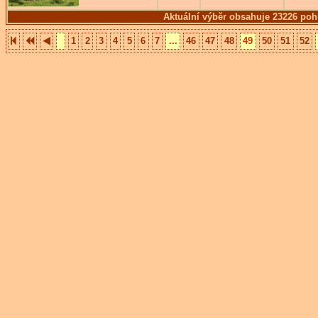
Aktuální výběr obsahuje 23226 poh
1
2
3
4
5
6
7
...
46
47
48
49
50
51
52