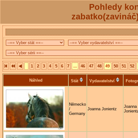
Pohledy kon
zabatko(zavináč
1
2
3
4
5
6
7
...
46
47
48
49
50
51
52
Náhled
Stát
Vydavatelství
Fotogr
Německo
Joanna
/
Joanna Jonientz
Jonient
Germany