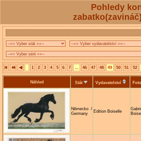
Pohledy kon
zabatko(zavináč
1
2
3
4
5
6
7
...
46
47
48
49
50
51
52
Náhled
Stát
Vydavatelství
Foto
Německo /
Gabri
Edition Boiselle
Germany
Boise