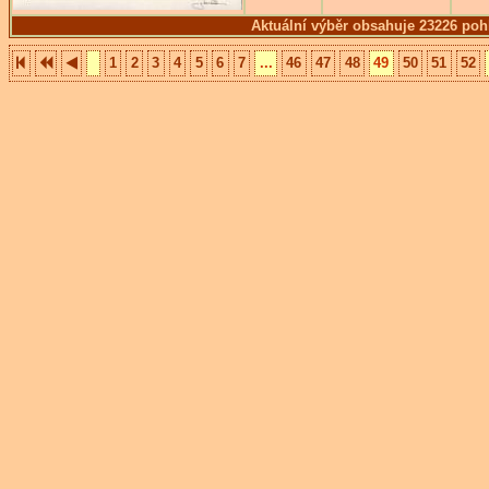
Aktuální výběr obsahuje 23226 poh
1
2
3
4
5
6
7
...
46
47
48
49
50
51
52