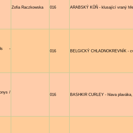
Zofia Raczkowska
016
ARABSKÝ KŮŇ - klusající vraný hře
nds -
016
BELGICKÝ CHLADNOKREVNÍK - cvál
onys /
016
BASHKIR CURLEY - hlava plaváka, 