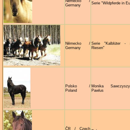
Německo /
Serie "Wildpferde in E
Germany
Německo /
Serie "Kalblüter - 
Germany
Riesen"
Polsko /
Monika Sawczysz
Poland
Pawlus
ČR / Czech