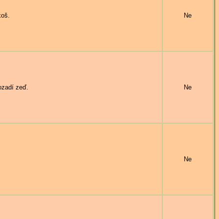
koš.
Ne
ozadí zeď.
Ne
Ne