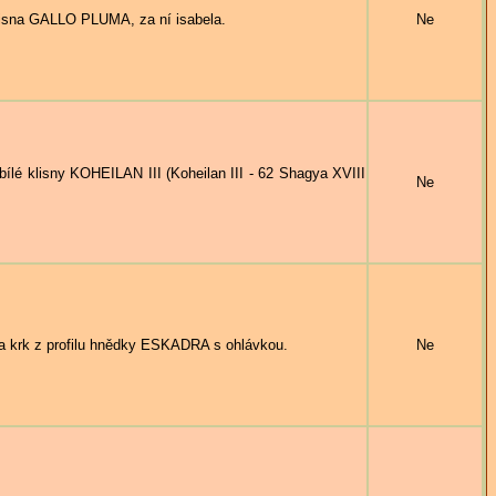
isna GALLO PLUMA, za ní isabela.
Ne
é klisny KOHEILAN III (Koheilan III - 62 Shagya XVIII
Ne
krk z profilu hnědky ESKADRA s ohlávkou.
Ne