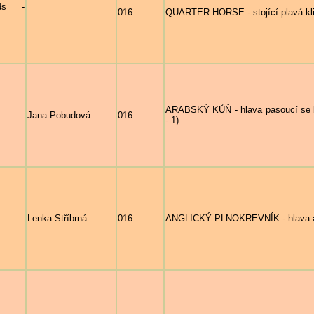
nds -
016
QUARTER HORSE - stojící plavá kl
ARABSKÝ KŮŇ - hlava pasoucí se bíl
Jana Pobudová
016
- 1).
Lenka Stříbrná
016
ANGLICKÝ PLNOKREVNÍK - hlava a 