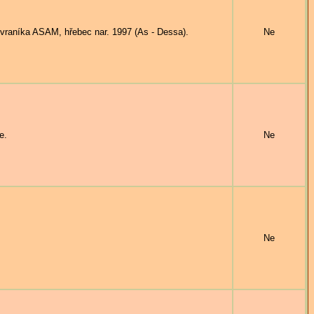
níka ASAM, hřebec nar. 1997 (As - Dessa).
Ne
e.
Ne
Ne