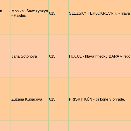
yn -
Monika Sawczyszyn
015
SLEZSKÝ TEPLOKREVNÍK - hlava vra
- Pawlus
Jana Sotonová
015
HUCUL - hlava hnědky BÁRA v řepc
Zuzana Kubáčová
015
FRÍSKÝ KŮŇ - tři koně v ohradě.