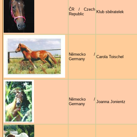
ČR / Czech
Klub sběratelek
Republic
Německo /
Carola Toischel
Germany
Německo /
Joanna Jonientz
Germany