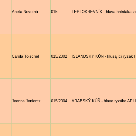
Aneta Novotná
015
TEPLOKREVNÍK - hlava hnědáka zep
Carola Toischel
015/2002
ISLANDSKÝ KŮŇ - klusající ryzák 
Joanna Jonientz
015/2004
ARABSKÝ KŮŇ - hlava ryzáka APLIKA