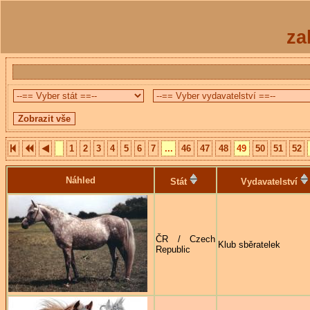
za
1
2
3
4
5
6
7
...
46
47
48
49
50
51
52
Náhled
Stát
Vydavatelství
ČR / Czech
Klub sběratelek
Republic