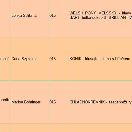
WELSH PONY, VELŠSKÝ - hlavy d
Lenka Stříbrná
015
BART, bělka sekce B, BRILLIANT
uropa"
Daria Szpyrka
015
KONIK - klusající klisna s hříbětem.
sanfte
Marion Böhringer
015
CHLADNOKREVNÍK - šestispřeží ryzá