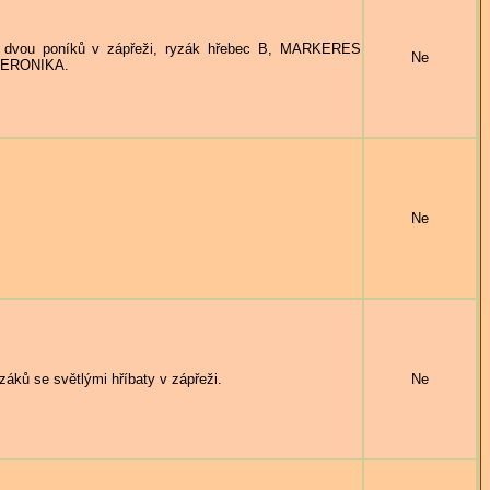
vou poníků v zápřeži, ryzák hřebec B, MARKERES
Ne
 VERONIKA.
Ne
ků se světlými hříbaty v zápřeži.
Ne