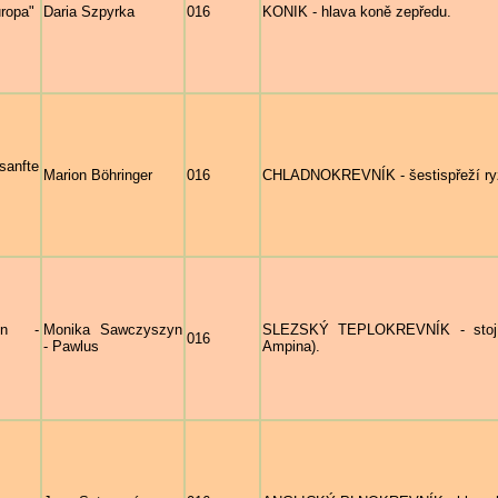
uropa"
Daria Szpyrka
016
KONIK - hlava koně zepředu.
sanfte
Marion Böhringer
016
CHLADNOKREVNÍK - šestispřeží ry
yn -
Monika Sawczyszyn
SLEZSKÝ TEPLOKREVNÍK - stojící
016
- Pawlus
Ampina).