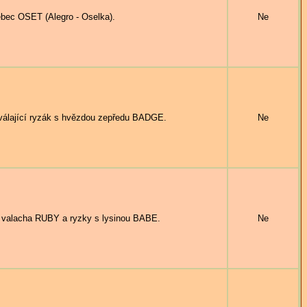
bec OSET (Alegro - Oselka).
Ne
ající ryzák s hvězdou zepředu BADGE.
Ne
valacha RUBY a ryzky s lysinou BABE.
Ne