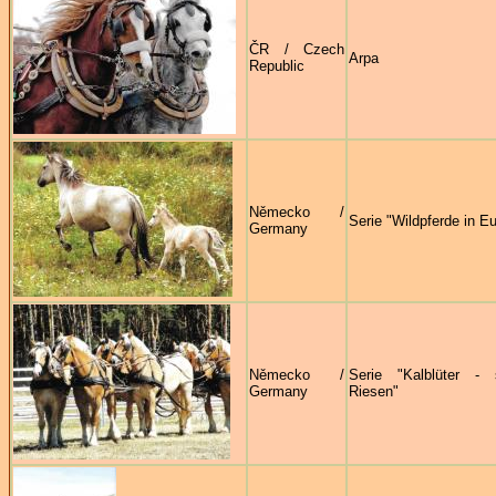
ČR / Czech
Arpa
Republic
Německo /
Serie "Wildpferde in E
Germany
Německo /
Serie "Kalblüter - 
Germany
Riesen"