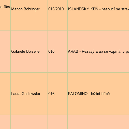
e fürs
Marion Böhringer
015/2010
ISLANDSKÝ KŮŇ - pasoucí se stra
Gabriele Boiselle
016
ARAB - Rezavý arab se vzpíná, v p
Laura Godlewska
016
PALOMINO - ležící hříbě.