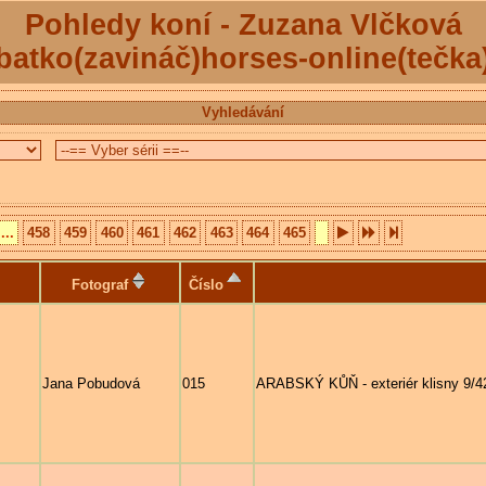
Pohledy koní - Zuzana Vlčková
batko(zavináč)horses-online(tečka
Vyhledávání
...
458
459
460
461
462
463
464
465
Fotograf
Číslo
Jana Pobudová
015
ARABSKÝ KŮŇ - exteriér klisny 9/42