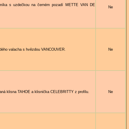
íka s uzdečkou na černém pozadí METTE VAN DE
Ne
ého valacha s hvězdou VANCOUVER.
Ne
á klisna TAHOE a klisnička CELEBRITTY z profilu.
Ne