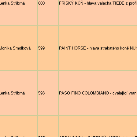
Lenka Stříbrná
600
FRÍSKÝ KŮŇ - hlava valacha TIEDE z profi
Monika Smolková
599
PAINT HORSE - hlava strakatého koně N
Lenka Stříbrná
598
PASO FINO COLOMBIANO - cválající vran