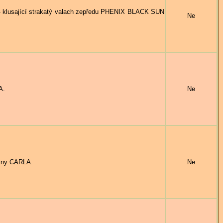
lusající strakatý valach zepředu PHENIX BLACK SUN
Ne
A.
Ne
sny CARLA.
Ne