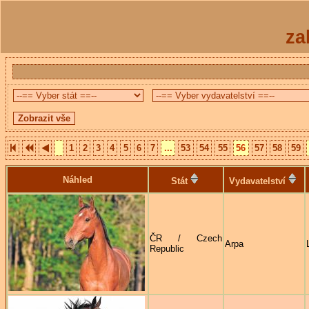
za
1
2
3
4
5
6
7
...
53
54
55
56
57
58
59
Náhled
Stát
Vydavatelství
ČR / Czech
Arpa
Republic