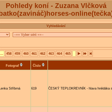
Pohledy koní - Zuzana Vlčková
batko(zavináč)horses-online(tečka
Vyhledávání
...
458
459
460
461
462
463
464
465
Fotograf
Číslo
Lenka Stříbrná
619
ČESKÝ TEPLOKREVNÍK - hlava hnědáka 