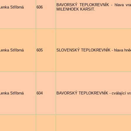
BAVORSKÝ TEPLOKREVNÍK - hlava vran
Lenka Stříbrná
606
MILENHOEK KARSIT.
Lenka Stříbrná
605
SLOVENSKÝ TEPLOKREVNÍK - hlava hněd
Lenka Stříbrná
604
BAVORSKÝ TEPLOKREVNÍK - cválající vran