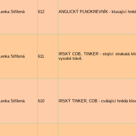
Lenka Stříbrná
612
ANGLICKÝ PLNOKREVNÍK - klusající hněd
IRSKÝ COB, TINKER - stojící strakatá
Lenka Stříbrná
611
vysoké trávě.
Lenka Stříbrná
610
IRSKÝ TINKER, COB - cválající hnědá klisn