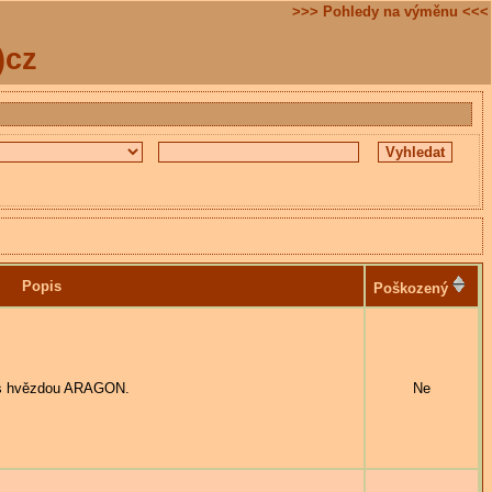
>>> Pohledy na výměnu <<<
)cz
Popis
Poškozený
s hvězdou ARAGON.
Ne