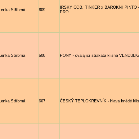
IRSKÝ COB, TINKER x BAROKNÍ PINTO - k
Lenka Stříbrná
609
PRO.
Lenka Stříbrná
608
PONY - cválající strakatá klisna VENDULK
Lenka Stříbrná
607
ČESKÝ TEPLOKREVNÍK - hlava hnědé kli