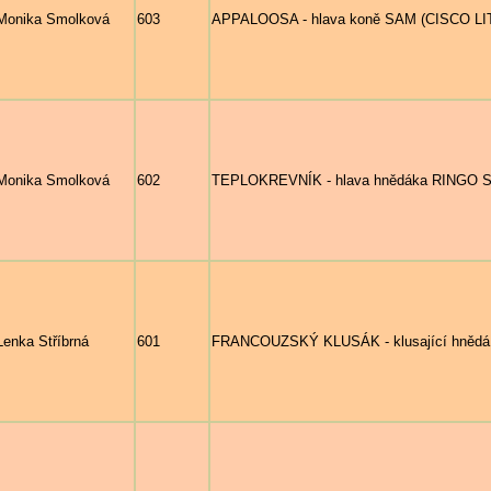
Monika Smolková
603
APPALOOSA - hlava koně SAM (CISCO LI
Monika Smolková
602
TEPLOKREVNÍK - hlava hnědáka RINGO ST
Lenka Stříbrná
601
FRANCOUZSKÝ KLUSÁK - klusající hnědá 