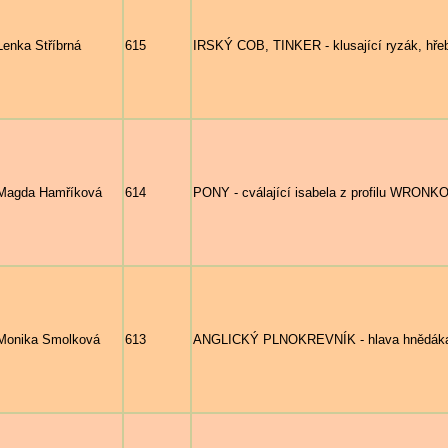
Lenka Stříbrná
615
IRSKÝ COB, TINKER - klusající ryzák, hř
Magda Hamříková
614
PONY - cválající isabela z profilu WRONKO,
Monika Smolková
613
ANGLICKÝ PLNOKREVNÍK - hlava hnědáka