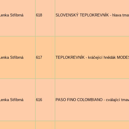
Lenka Stříbrná
618
SLOVENSKÝ TEPLOKREVNÍK - hlava tmavé
Lenka Stříbrná
617
TEPLOKREVNÍK - kráčející hnědák MODEST
Lenka Stříbrná
616
PASO FINO COLOMBIANO - cválající tmav