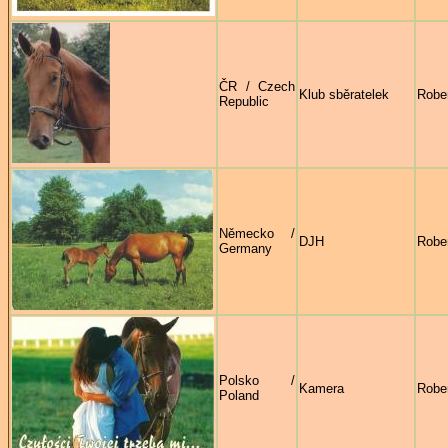
ČR / Czech
Klub sběratelek
Robe
Republic
Německo /
DJH
Rober
Germany
Polsko /
Kamera
Robe
Poland