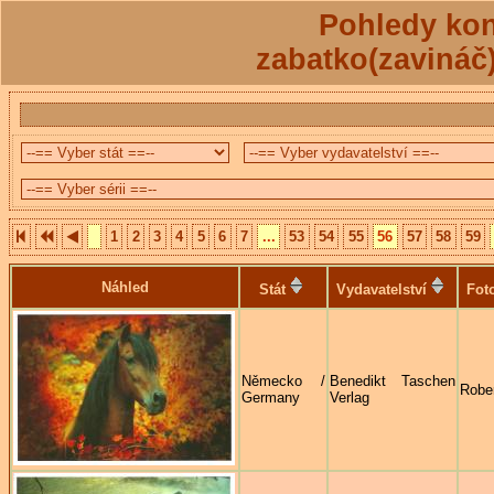
Pohledy kon
zabatko(zavináč
1
2
3
4
5
6
7
...
53
54
55
56
57
58
59
Náhled
Stát
Vydavatelství
Fot
Německo /
Benedikt Taschen
Robe
Germany
Verlag