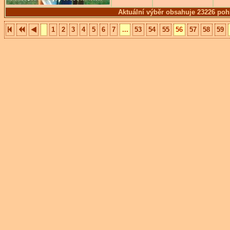
Aktuální výběr obsahuje 23226 poh
1
2
3
4
5
6
7
...
53
54
55
56
57
58
59