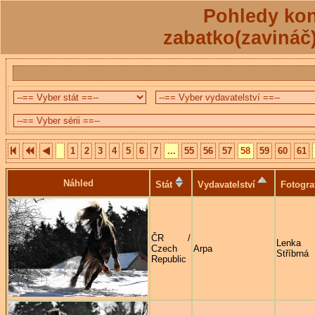
Pohledy kon
zabatko(zavináč
1
2
3
4
5
6
7
...
55
56
57
58
59
60
61
Náhled
Stát
Vydavatelství
Fotogra
ČR /
Lenka
Czech
Arpa
Stříbrná
Republic