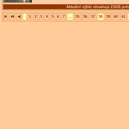
Aktuální výběr obsahuje 23226 poh
1
2
3
4
5
6
7
...
55
56
57
58
59
60
61