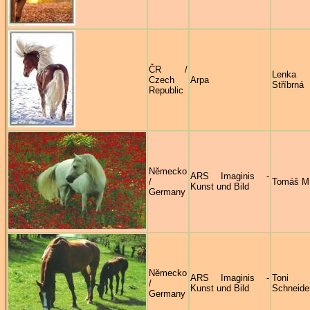
ČR /
Lenka
Czech
Arpa
Stříbrná
Republic
Německo
ARS Imaginis -
/
Tomáš M
Kunst und Bild
Germany
Německo
ARS Imaginis -
Toni
/
Kunst und Bild
Schneide
Germany