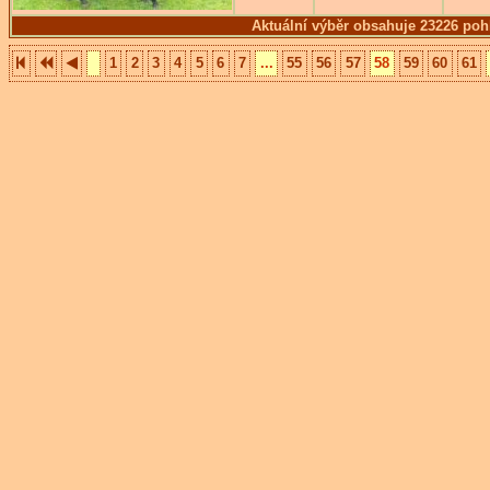
Aktuální výběr obsahuje 23226 poh
1
2
3
4
5
6
7
...
55
56
57
58
59
60
61