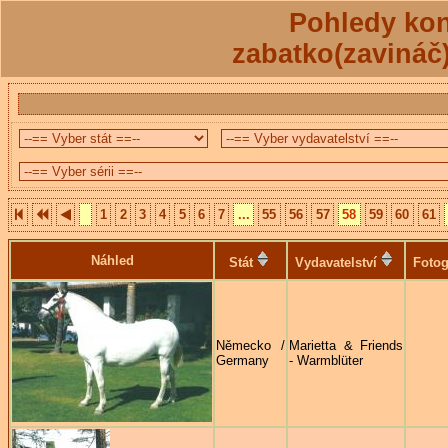
Pohledy kon
zabatko(zavináč
1
2
3
4
5
6
7
...
55
56
57
58
59
60
61
Náhled
Stát
Vydavatelství
Fotog
Německo /
Marietta & Friends
Germany
- Warmblüter