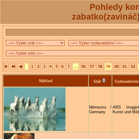
Pohledy kon
zabatko(zavináč
1
2
3
4
5
6
7
...
56
57
58
59
60
61
62
Náhled
Stát
Vydavatelstv
Německo /
ARS Imagin
Germany
Kunst und Bild