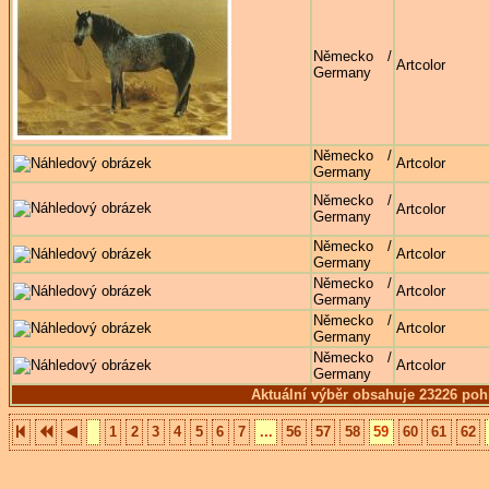
Německo /
Artcolor
Germany
Německo /
Artcolor
Germany
Německo /
Artcolor
Germany
Německo /
Artcolor
Germany
Německo /
Artcolor
Germany
Německo /
Artcolor
Germany
Německo /
Artcolor
Germany
Aktuální výběr obsahuje 23226 poh
1
2
3
4
5
6
7
...
56
57
58
59
60
61
62