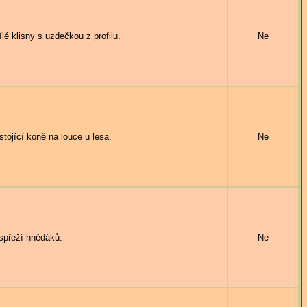
 klisny s uzdečkou z profilu.
Ne
ojící koně na louce u lesa.
Ne
přeží hnědáků.
Ne