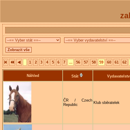
za
1
2
3
4
5
6
7
...
56
57
58
59
60
61
62
Náhled
Stát
Vydavatelstv
ČR / Czech
Klub sběratelek
Republic