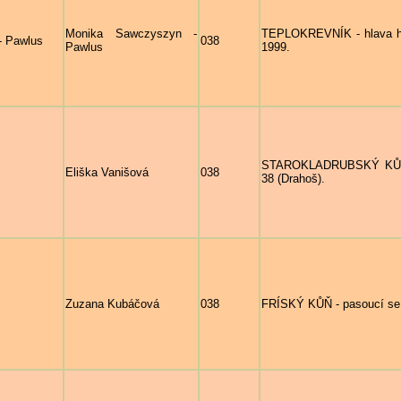
Monika Sawczyszyn -
TEPLOKREVNÍK - hlava hn
- Pawlus
038
Pawlus
1999.
STAROKLADRUBSKÝ KŮŇ 
Eliška Vanišová
038
38 (Drahoš).
Zuzana Kubáčová
038
FRÍSKÝ KŮŇ - pasoucí se