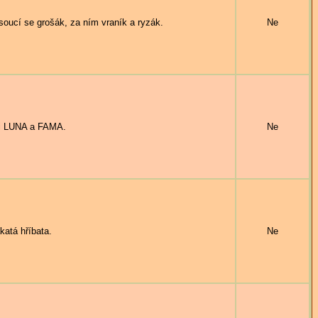
cí se grošák, za ním vraník a ryzák.
Ne
ci LUNA a FAMA.
Ne
atá hříbata.
Ne