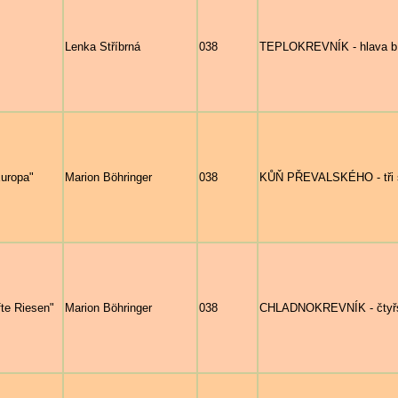
Lenka Stříbrná
038
TEPLOKREVNÍK - hlava bílé
Europa"
Marion Böhringer
038
KŮŇ PŘEVALSKÉHO - tři st
fte Riesen"
Marion Böhringer
038
CHLADNOKREVNÍK - čtyřs