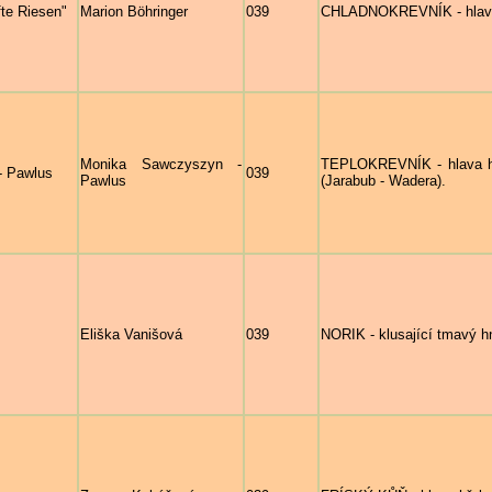
fte Riesen"
Marion Böhringer
039
CHLADNOKREVNÍK - hlavy 
Monika Sawczyszyn -
TEPLOKREVNÍK - hlava hn
- Pawlus
039
Pawlus
(Jarabub - Wadera).
Eliška Vanišová
039
NORIK - klusající tmavý 