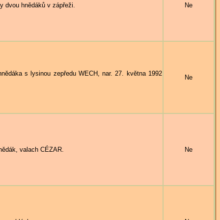
dvou hnědáků v zápřeži.
Ne
ědáka s lysinou zepředu WECH, nar. 27. května 1992
Ne
hnědák, valach CÉZAR.
Ne