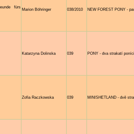
eunde fürs
Marion Böhringer
038/2010
NEW FOREST PONY - pasou
Katarzyna Dolinska
039
PONY - dva strakatí poní
Zofia Raczkowska
039
MINISHETLAND - dvě strak