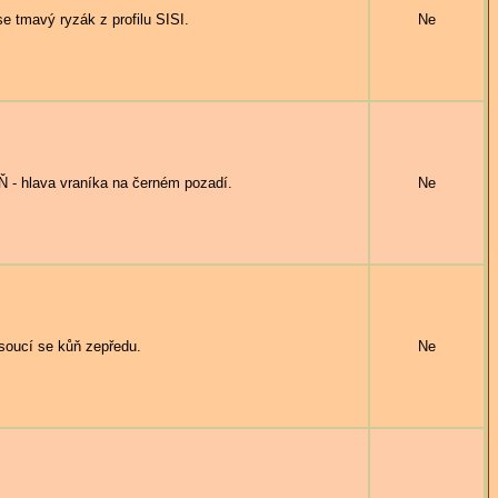
 tmavý ryzák z profilu SISI.
Ne
hlava vraníka na černém pozadí.
Ne
ucí se kůň zepředu.
Ne