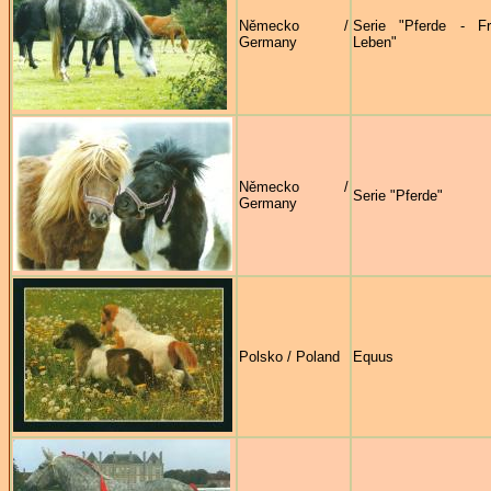
Německo /
Serie "Pferde - Fr
Germany
Leben"
Německo /
Serie "Pferde"
Germany
Polsko / Poland
Equus