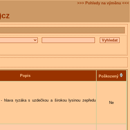
>>> Pohledy na výměnu <<<
)cz
Popis
Poškozený
lava ryzáka s uzdečkou a širokou lysinou zepředu
Ne