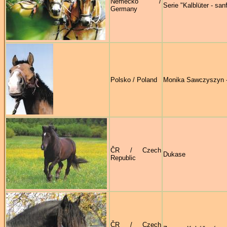
Německo /
Serie "Kalblüter - san
Germany
Polsko / Poland
Monika Sawczyszyn 
ČR / Czech
Dukase
Republic
ČR / Czech