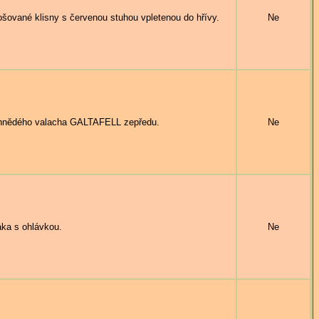
ované klisny s červenou stuhou vpletenou do hřívy.
Ne
hnědého valacha GALTAFELL zepředu.
Ne
ka s ohlávkou.
Ne