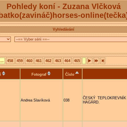
Pohledy koní - Zuzana Vlčková
batko(zavináč)horses-online(tečka
Vyhledávání
...
458
459
460
461
462
463
464
465
í
Fotograf
Číslo
ČESKÝ TEPLOKREVNÍK - h
Andrea Slavíková
038
HAGÁRD.