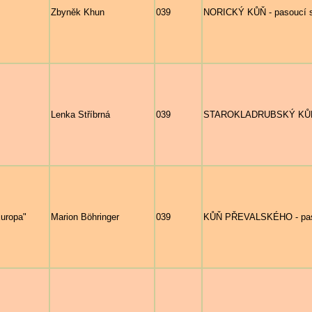
Zbyněk Khun
039
NORICKÝ KŮŇ - pasoucí se
Lenka Stříbrná
039
STAROKLADRUBSKÝ KŮŇ - 
Europa"
Marion Böhringer
039
KŮŇ PŘEVALSKÉHO - paso