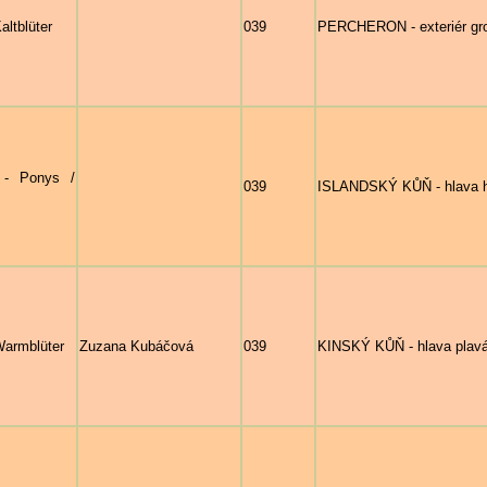
altblüter
039
PERCHERON - exteriér groš
 - Ponys /
039
ISLANDSKÝ KŮŇ - hlava 
Warmblüter
Zuzana Kubáčová
039
KINSKÝ KŮŇ - hlava plavá