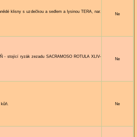
ědé klisny s uzdečkou a sedlem a lysinou TERA, nar.
Ne
- stojící ryzák zezadu SACRAMOSO ROTULA XLIV-
Ne
 kůň.
Ne