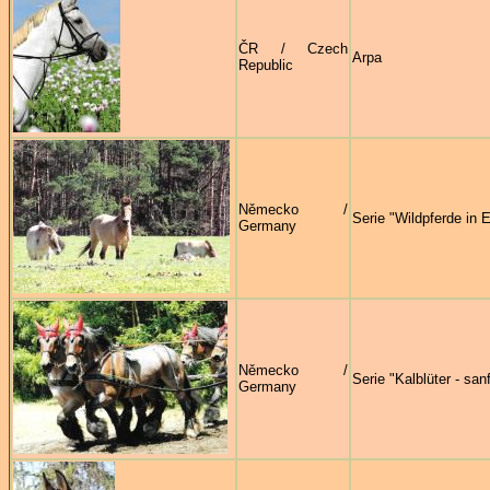
ČR / Czech
Arpa
Republic
Německo /
Serie "Wildpferde in 
Germany
Německo /
Serie "Kalblüter - san
Germany