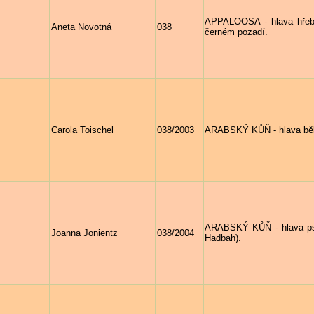
APPALOOSA - hlava hř
Aneta Novotná
038
černém pozadí.
Carola Toischel
038/2003
ARABSKÝ KŮŇ - hlava běl
ARABSKÝ KŮŇ - hlava ps
Joanna Jonientz
038/2004
Hadbah).