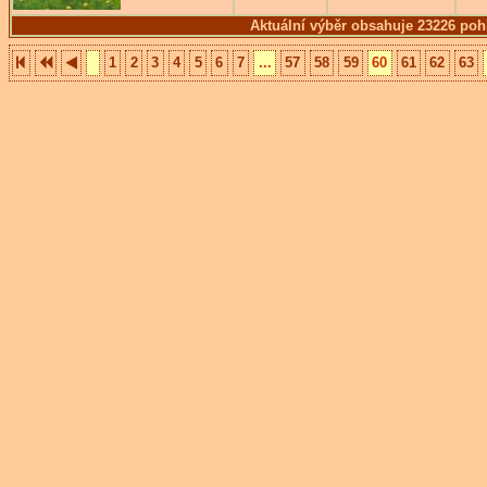
Aktuální výběr obsahuje 23226 poh
1
2
3
4
5
6
7
...
57
58
59
60
61
62
63