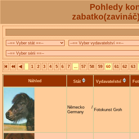
Pohledy kon
zabatko(zavináč
1
2
3
4
5
6
7
...
57
58
59
60
61
62
63
Náhled
Stát
Vydavatelství
Fot
Německo /
Fotokunst Groh
Germany