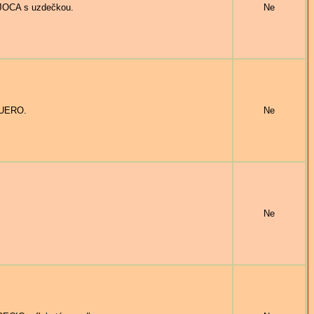
 JOCA s uzdečkou.
Ne
CUERO.
Ne
Ne