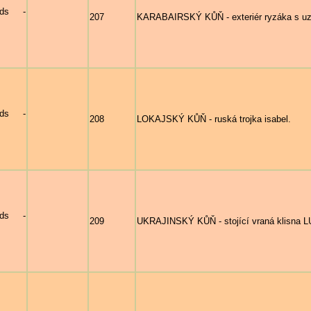
nds -
207
KARABAIRSKÝ KŮŇ - exteriér ryzáka s u
nds -
208
LOKAJSKÝ KŮŇ - ruská trojka isabel.
nds -
209
UKRAJINSKÝ KŮŇ - stojící vraná klisna 