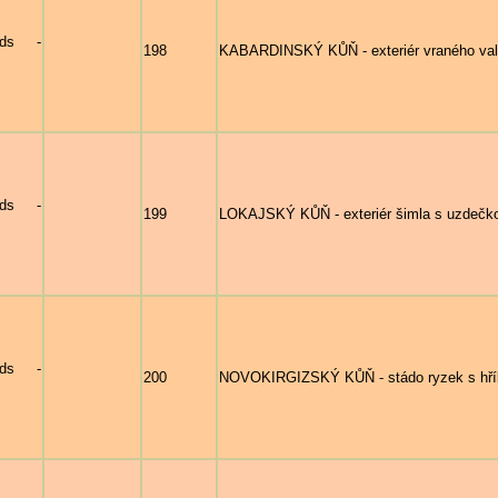
nds -
198
KABARDINSKÝ KŮŇ - exteriér vraného val
nds -
199
LOKAJSKÝ KŮŇ - exteriér šimla s uzdečk
nds -
200
NOVOKIRGIZSKÝ KŮŇ - stádo ryzek s hříb