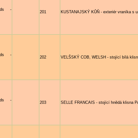
nds -
201
KUSTANAJSKÝ KŮŇ - exteriér vraníka s u
nds -
202
VELŠSKÝ COB, WELSH - stojící bílá klisna 
nds -
203
SELLE FRANCAIS - stojící hnědá klisna 