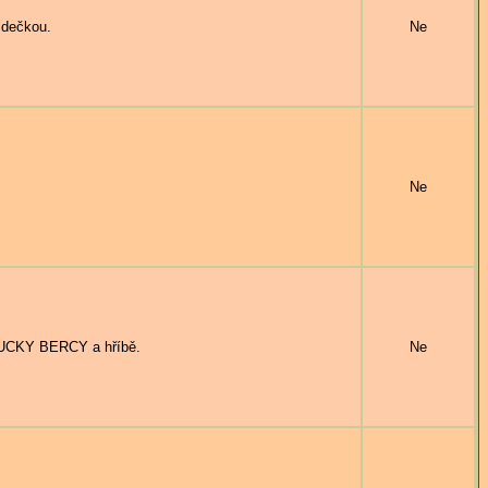
zdečkou.
Ne
Ne
LUCKY BERCY a hříbě.
Ne