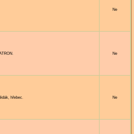
Ne
PATRON.
Ne
ědák, hřebec.
Ne