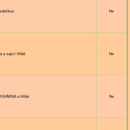
zdečkou.
Ne
a sající hříbě.
Ne
PASHMINA a hříbě.
Ne