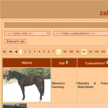
za
1
2
3
4
5
6
7
...
59
60
61
62
63
64
65
Náhled
Stát
Vydavatelství
Německo /
Marietta & Frie
Germany
Warmblüter