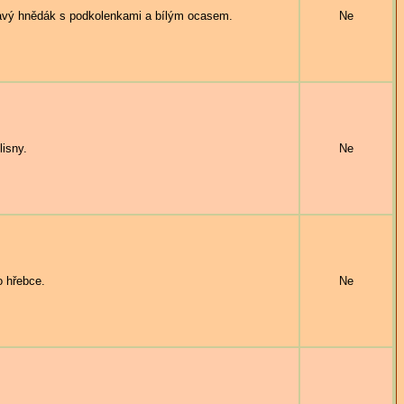
 hnědák s podkolenkami a bílým ocasem.
Ne
isny.
Ne
 hřebce.
Ne