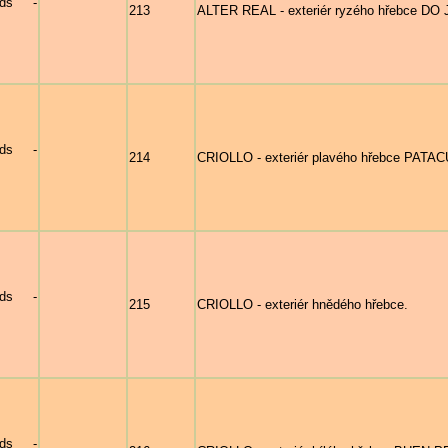
nds -
213
ALTER REAL - exteriér ryzého hřebce DO
nds -
214
CRIOLLO - exteriér plavého hřebce PATA
nds -
215
CRIOLLO - exteriér hnědého hřebce.
nds -