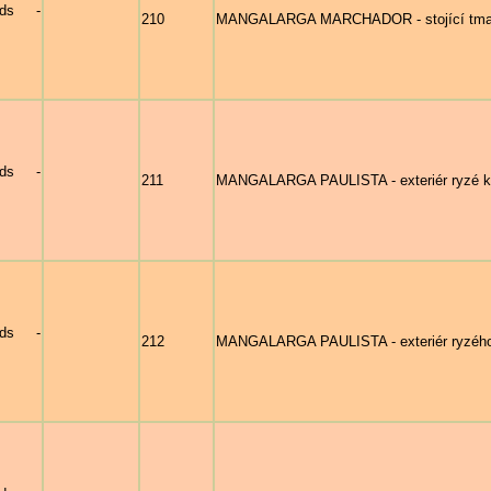
nds -
210
MANGALARGA MARCHADOR - stojící tmavý
nds -
211
MANGALARGA PAULISTA - exteriér ryzé kl
nds -
212
MANGALARGA PAULISTA - exteriér ryzého