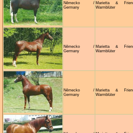
Německo /
Marietta & Frie
Germany
Warmblüter
Německo /
Marietta & Frie
Germany
Warmblüter
Německo /
Marietta & Frie
Germany
Warmblüter