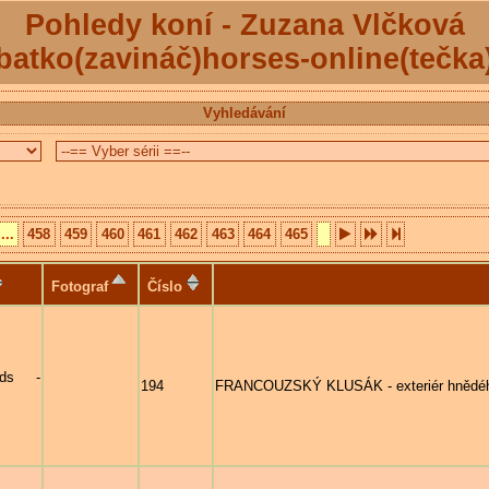
Pohledy koní - Zuzana Vlčková
batko(zavináč)horses-online(tečka
Vyhledávání
...
458
459
460
461
462
463
464
465
Fotograf
Číslo
nds -
194
FRANCOUZSKÝ KLUSÁK - exteriér hnědéh