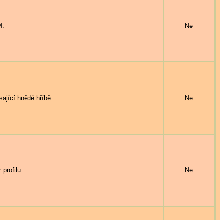
M.
Ne
ající hnědé hříbě.
Ne
profilu.
Ne