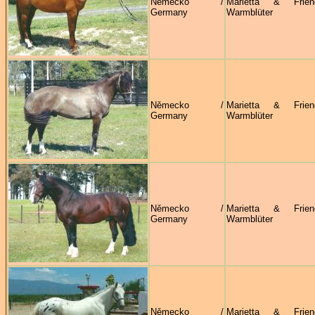
Německo /
Marietta & Frie
Germany
Warmblüter
Německo /
Marietta & Frie
Germany
Warmblüter
Německo /
Marietta & Frie
Germany
Warmblüter
Německo /
Marietta & Frie