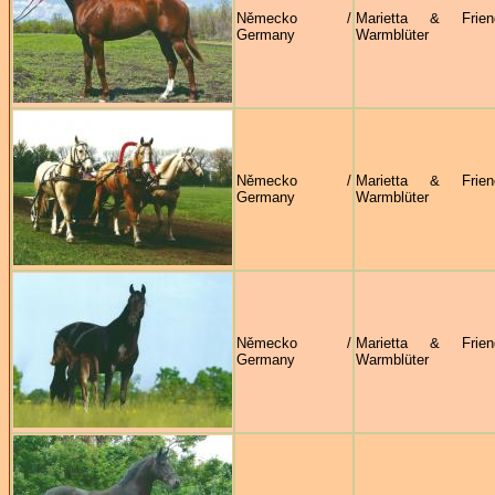
Německo /
Marietta & Frie
Germany
Warmblüter
Německo /
Marietta & Frie
Germany
Warmblüter
Německo /
Marietta & Frie
Germany
Warmblüter