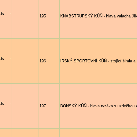
nds -
195
KNABSTRUPSKÝ KŮŇ - hlava valacha JI
nds -
196
IRSKÝ SPORTOVNÍ KŮŇ - stojící šimla a s
nds -
197
DONSKÝ KŮŇ - hlava ryzáka s uzdečkou z 