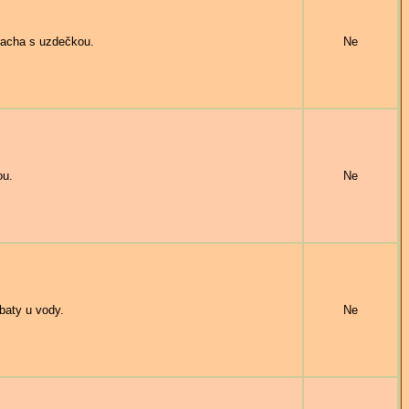
acha s uzdečkou.
Ne
ou.
Ne
aty u vody.
Ne