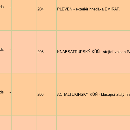
nds -
204
PLEVEN - exteriér hnědáka EMIRAT.
nds -
205
KNABSATRUPSKÝ KŮŇ - stojící valach 
nds -
206
ACHALTEKINSKÝ KŮŇ - klusající zlatý hn