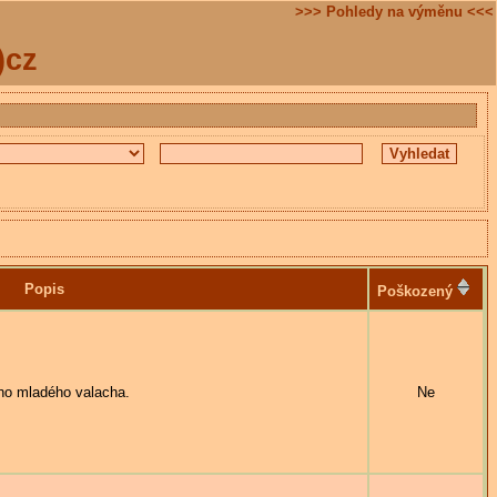
>>> Pohledy na výměnu <<<
)cz
Popis
Poškozený
o mladého valacha.
Ne