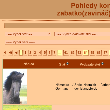
Pohledy kon
zabatko(zavináč
1
2
3
4
5
6
7
...
61
62
63
64
65
66
67
Náhled
Stát
Vydavatelství
Německo /
Serie Hestalitir - Farbe
Germany
der Islandpferde