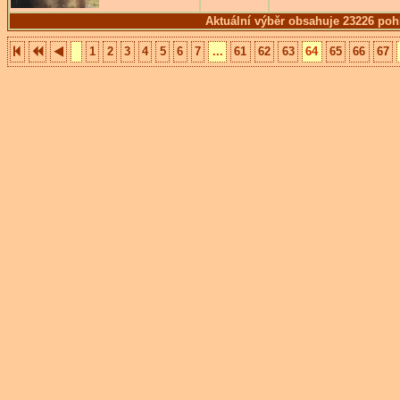
Aktuální výběr obsahuje 23226 poh
1
2
3
4
5
6
7
...
61
62
63
64
65
66
67